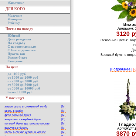
Животные
ДЛЯ КОГО
Мужчине
Женщине
Ребенку
Вихр
Цветы по поводу
Артикул: 
3120 р
Юбилей
День рождения
Основные цветы: Под
На свадьбу
В
С новорожденным
Ди
С благодарностью
Просто так
Веселый букет с подс
Бизнес букет
Свидание
По цене
[Подробнее]
[
до 1000 руб
от 1000 до 2000 руб
от 2000 до 3000 руб
от 3000 до 5000 руб
от 5000 до 10000 руб
более 10000 руб
У нас ищут
живые цветы в стеклянной колбе
[M]
цветы в колбе
[M]
фото большой букет
[M]
амариллис свадебный букет
[G]
Гладио
полевой букет доставка по москве
[M]
вакуумные букеты
[M]
Артикул: 
3870 р
цветы в стекле купить в москве
[M]