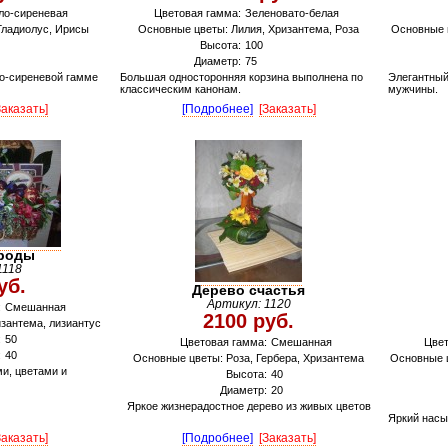
ло-сиреневая
Цветовая гамма:
Зеленовато-белая
Гладиолус, Ирисы
Основные цветы: Лилия, Хризантема, Роза
Основные ц
Высота:
100
Диаметр:
75
ло-сиреневой гамме
Большая односторонняя корзина выполнена по
Элегантный
классическим канонам.
мужчины.
Заказать]
[Подробнее]
[Заказать]
роды
1118
уб.
Дерево счастья
Артикул: 1120
:
Смешанная
2100 руб.
изантема, лизиантус
:
50
Цветовая гамма:
Смешанная
Цвет
:
40
Основные цветы: Роза, Гербера, Хризантема
Основные ц
и, цветами и
Высота:
40
Диаметр:
20
Яркое жизнерадостное дерево из живых цветов
Яркий насы
Заказать]
[Подробнее]
[Заказать]