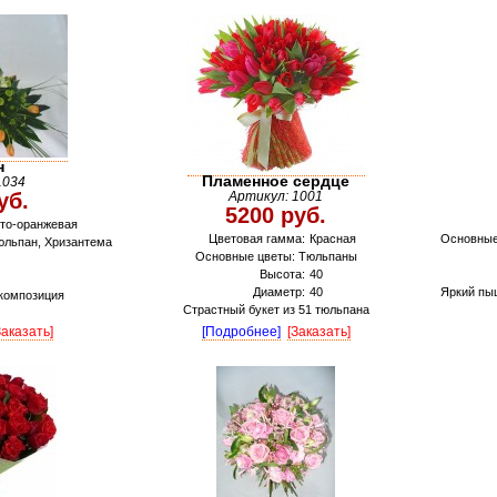
н
Пламенное сердце
1034
уб.
Артикул: 1001
5200 руб.
то-оранжевая
Цветовая гамма:
Красная
Основные
юльпан, Хризантема
Основные цветы: Тюльпаны
Высота:
40
Диаметр:
40
Яркий пы
композиция
Страстный букет из 51 тюльпана
Заказать]
[Подробнее]
[Заказать]