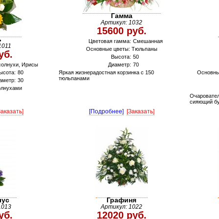
Гамма
Артикул: 1032
15600 руб.
ь
Цветовая гамма:
Смешанная
1011
Основные цветы: Тюльпаны
уб.
Высота:
50
солнухи, Ирисы
Диаметр:
70
ысота:
80
Яркая жизнерадостная корзинка с 150
Основны
тюльпанами
аметр:
30
олнухами
Очаровател
сияющий бу
Заказать]
[Подробнее]
[Заказать]
лус
Графиня
1013
Артикул: 1022
уб.
12020 руб.