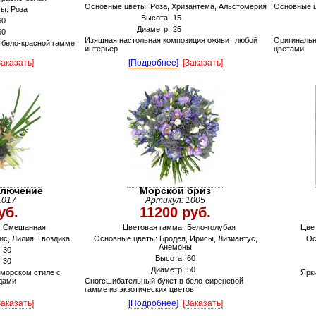
Основные цветы: Роза, Хризантема, Альстомерия
Основные ц
ы: Роза
Высота:
15
60
Диаметр:
25
60
Изящная настольная композиция оживит любой
Оригинальн
 бело-красной гамме
интерьер
цветами
Заказать]
[Подробнее]
[Заказать]
ключение
Морской бриз
1017
Артикул: 1005
уб.
11200 руб.
Смешанная
Цветовая гамма:
Бело-голубая
Цве
с, Лилия, Гвоздика
Основные цветы: Бродея, Ирисы, Лизиантус,
Ос
Анемоны
30
Высота:
60
30
Диаметр:
50
морском стиле с
Ярк
дами
Сногсшибательный букет в бело-сиреневой
гамме из экзотических цветов
Заказать]
[Подробнее]
[Заказать]