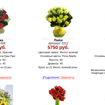
ка
Лайм
1008
Артикул: 1012
уб.
5750 руб.
а:
Красная
Цветовая гамма:
Желто-зеленая
оза Гран При
Основные цветы: Роза Лимбо
Основные
а:
60
Высота:
60
р:
40
Диаметр:
40
из 15 роз
Букет из 21 Желто зеленой розы.
Великолепн
тенденции 
Заказать]
[Подробнее]
[Заказать]