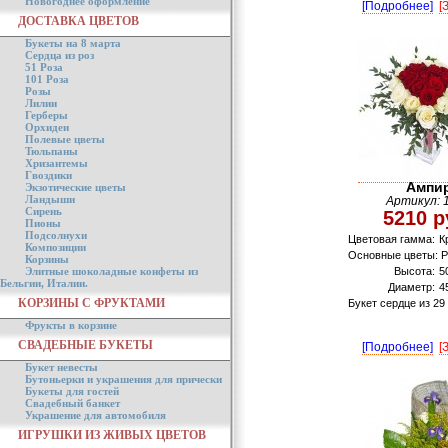
Новогоднее оформление
[Подробнее]
[
ДОСТАВКА ЦВЕТОВ
Букеты на 8 марта
Сердца из роз
51 Роза
101 Роза
Розы
Лилии
Герберы
Орхидеи
Полевые цветы
Тюльпаны
Хризантемы
Гвоздики
Ампи
Экзотические цветы
Ландыши
Артикул: 
Сирень
5210 р
Пионы
Подсолнухи
Цветовая гамма:
К
Композиции
Основные цветы: Р
Корзины
Элитные шоколадные конфеты из
Высота:
5
Бельгии, Италии.
Диаметр:
4
КОРЗИНЫ С ФРУКТАМИ
Букет сердце из 29
Фрукты в корзине
СВАДЕБНЫЕ БУКЕТЫ
[Подробнее]
[
Букет невесты
Бутоньерки и украшения для прически
Букеты для гостей
Свадебный банкет
Украшение для автомобиля
ИГРУШКИ ИЗ ЖИВЫХ ЦВЕТОВ