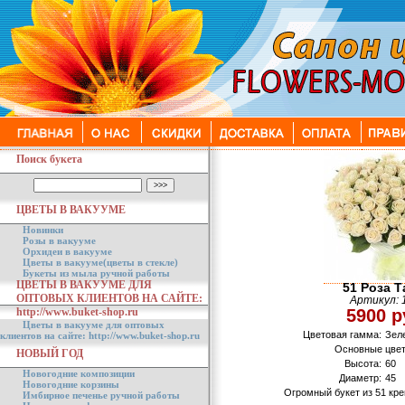
Поиск букета
ЦВЕТЫ В ВАКУУМЕ
Новинки
Розы в вакууме
Орхидеи в вакууме
Цветы в вакууме(цветы в стекле)
Букеты из мыла ручной работы
ЦВЕТЫ В ВАКУУМЕ ДЛЯ
51 Роза Т
ОПТОВЫХ КЛИЕНТОВ НА САЙТЕ:
Артикул: 
http://www.buket-shop.ru
5900 р
Цветы в вакууме для оптовых
Цветовая гамма:
Зел
клиентов на сайте: http://www.buket-shop.ru
Основные цвет
НОВЫЙ ГОД
Высота:
60
Новогодние композиции
Диаметр:
45
Новогодние корзины
Огромный букет из 51 кр
Имбирное печенье ручной работы