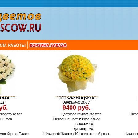
алея
101 желтая роза
1114
Артикул: 1003
уб.
9400 руб.
еновато-белая
Цветовая гамма:
Желтая
Цвето
ы: Роза
Основные цветы: Роза Илиос
Высота:
60
Диаметр:
60
емовой розы Талея.
Шикарный букет из 101 ярко-желтой розы.
Шикарный