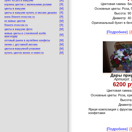
букет из роз в вакууме
[M]
Цветовая гамма:
Бе
корзина цветов с маленькими розами
[Я]
Основные цветы: Роза, 
цветы в вакууме
[M]
цветы в вакууме купить в москве дешево
[Я]
Высота:
90
www.flowers-moscow.ru
[Я]
Диаметр:
40
из живых цветов
[M]
Оригинальный букет в бе
flowers-moscow.ru
[Я]
цветы в вакууме фото
[M]
[Подробнее]
[
живые цветы в стеклянной колбе
[M]
краснодар
оптовый рынок в жулебино конфеты
[M]
лилии с доставкой москва
[M]
цветы-в-вакуумной-упаковке
[M]
купить цветок жених и невеста
[M]
Дары при
Артикул: 
6200 р
Цветовая гамма
Основные цветы: Роза, хр
Высота
Диаметр
Яркая композиция с фруктам
конфетами
[Подробнее]
[