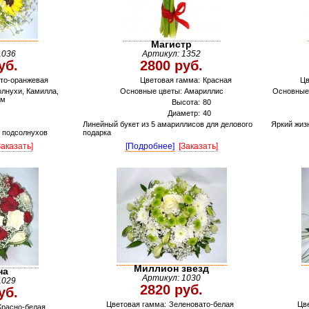
Магистр
1036
Артикул: 1352
уб.
2800 руб.
то-оранжевая
Цветовая гамма:
Красная
Цв
лнухи, Камилла,
Основные цветы: Амариллис
Основные 
ум
Высота:
80
Диаметр:
40
Линейный букет из 5 амариллисов для делового
Яркий жиз
 подсолнухов
подарка
Заказать]
[Подробнее]
[Заказать]
Миллион звезд
на
Артикул: 1030
1029
2820 руб.
уб.
Цветовая гамма:
Зеленовато-белая
Цве
Красно-белая