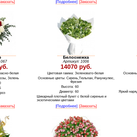
Заказать]
[Подробнее]
[Заказать]
р
Белоснежка
1067
Артикул: 1006
уб.
14070 руб.
расно-белая
Цветовая гамма:
Зеленовато-белая
Основны
озы, Зелень
Основные цветы: Сирень,Тюльпан, Ранункулюс,
Фрезия
0
Высота:
60
5
Диаметр:
60
Яркий наря
 роз
Шикарный плотный букет с белой сиренью и
экзотическими цветами
Заказать]
[Подробнее]
[Заказать]