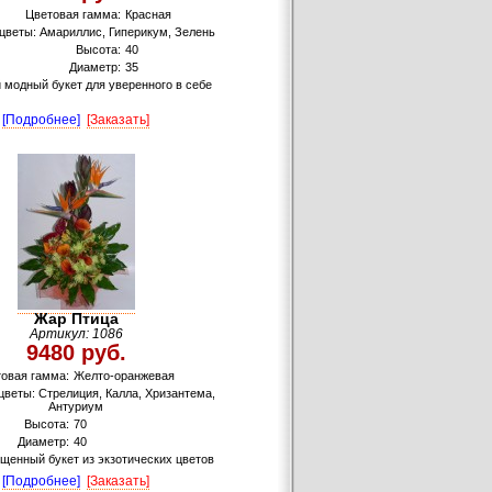
Цветовая гамма:
Красная
веты: Амариллис, Гиперикум, Зелень
Высота:
40
Диаметр:
35
 модный букет для уверенного в себе
[Подробнее]
[Заказать]
Жар Птица
Артикул: 1086
9480 руб.
овая гамма:
Желто-оранжевая
веты: Стрелиция, Калла, Хризантема,
Антуриум
Высота:
70
Диаметр:
40
щенный букет из экзотических цветов
[Подробнее]
[Заказать]