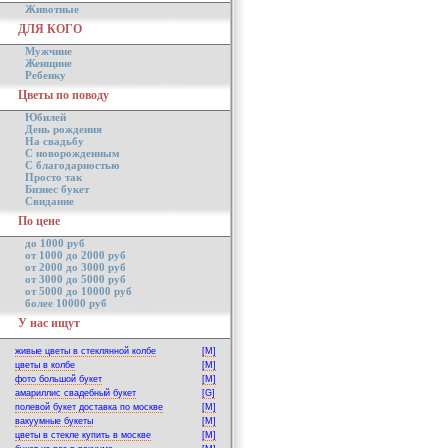
Животные
ДЛЯ КОГО
Мужчине
Женщине
Ребенку
Цветы по поводу
Юбилей
День рождения
На свадьбу
С новорожденным
С благодарностью
Просто так
Бизнес букет
Свидание
По цене
до 1000 руб
от 1000 до 2000 руб
от 2000 до 3000 руб
от 3000 до 5000 руб
от 5000 до 10000 руб
более 10000 руб
У нас ищут
живые цветы в стеклянной колбе
[M]
цветы в колбе
[M]
фото большой букет
[M]
амариллис свадебный букет
[G]
полевой букет доставка по москве
[M]
вакуумные букеты
[M]
цветы в стекле купить в москве
[M]