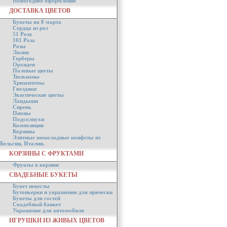
Новогоднее оформление
ДОСТАВКА ЦВЕТОВ
Букеты на 8 марта
Сердца из роз
51 Роза
101 Роза
Розы
Лилии
Герберы
Орхидеи
Полевые цветы
Тюльпаны
Хризантемы
Гвоздики
Экзотические цветы
Ландыши
Сирень
Пионы
Подсолнухи
Композиции
Корзины
Элитные шоколадные конфеты из
Бельгии, Италии.
КОРЗИНЫ С ФРУКТАМИ
Фрукты в корзине
СВАДЕБНЫЕ БУКЕТЫ
Букет невесты
Бутоньерки и украшения для прически
Букеты для гостей
Свадебный банкет
Украшение для автомобиля
ИГРУШКИ ИЗ ЖИВЫХ ЦВЕТОВ