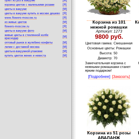
букет из роз в вакууме
[M]
корзина цветов с маленькими розами
[Я]
цветы в вакууме
[M]
цветы в вакууме купить в москве дешево
[Я]
www.flowers-moscow.ru
[Я]
Корзина из 101
К
из живых цветов
[M]
нежной ромашки
flowers-moscow.ru
[Я]
цветы в вакууме фото
[M]
Артикул: 1273
9800 руб.
живые цветы в стеклянной колбе
[M]
краснодар
оптовый рынок в жулебино конфеты
[M]
Цветовая гамма:
Смешанная
лилии с доставкой москва
[M]
Основные цветы: Ромашки
цветы-в-вакуумной-упаковке
[M]
Высота:
50
купить цветок жених и невеста
[M]
Диаметр:
70
Замечательная корзина с
нежными ромашками станет
ярким подарком!
[Подробнее]
[Заказать]
Корзина из 51 розы
АВАЛАНЖ