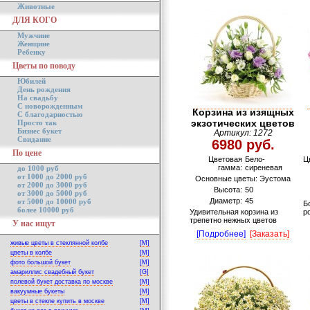
Животные
ДЛЯ КОГО
Мужчине
Женщине
Ребенку
Цветы по поводу
Юбилей
День рождения
На свадьбу
С новорожденным
Корзина из изящных
С благодарностью
экзотических цветов
Просто так
Бизнес букет
Артикул: 1272
Свидание
6980 руб.
По цене
Цветовая
Бело-
Ц
гамма:
сиреневая
до 1000 руб
от 1000 до 2000 руб
Основные цветы: Эустома
от 2000 до 3000 руб
Высота:
50
от 3000 до 5000 руб
Диаметр:
45
от 5000 до 10000 руб
Б
более 10000 руб
Удивительная корзина из
р
трепетно нежных цветов
У нас ищут
[Подробнее]
[Заказать]
живые цветы в стеклянной колбе
[M]
цветы в колбе
[M]
фото большой букет
[M]
амариллис свадебный букет
[G]
полевой букет доставка по москве
[M]
вакуумные букеты
[M]
цветы в стекле купить в москве
[M]