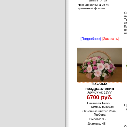
Диаметр:
35
Нежная корзина из 49
ароматной фрезии
С
п
Т
с
К
н
в
[Подробнее]
[Заказать]
Нежные
поздравления
Артикул: 1277
6700 руб.
Цветовая
Бело-
Ц
гамма:
розовая
Основные цветы: Роза,
Гербера
Высота:
35
Диаметр:
45
О