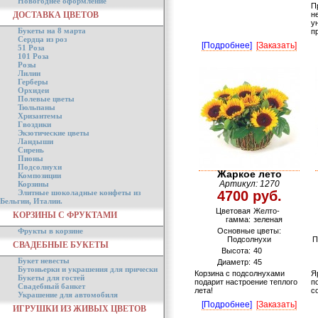
Новогоднее оформление
П
ДОСТАВКА ЦВЕТОВ
н
у
Букеты на 8 марта
п
Сердца из роз
[Подробнее]
[Заказать]
51 Роза
101 Роза
Розы
Лилии
Герберы
Орхидеи
Полевые цветы
Тюльпаны
Хризантемы
Гвоздики
Экзотические цветы
Ландыши
Сирень
Пионы
Подсолнухи
Жаркое лето
Композиции
Корзины
Артикул: 1270
Элитные шоколадные конфеты из
4700 руб.
Бельгии, Италии.
Цветовая
Желто-
КОРЗИНЫ С ФРУКТАМИ
гамма:
зеленая
Фрукты в корзине
Основные цветы:
Подсолнухи
П
СВАДЕБНЫЕ БУКЕТЫ
Высота:
40
Букет невесты
Диаметр:
45
Бутоньерки и украшения для прически
Корзина с подсолнухами
Я
Букеты для гостей
подарит настроение теплого
п
Свадебный банкет
лета!
с
Украшение для автомобиля
[Подробнее]
[Заказать]
ИГРУШКИ ИЗ ЖИВЫХ ЦВЕТОВ