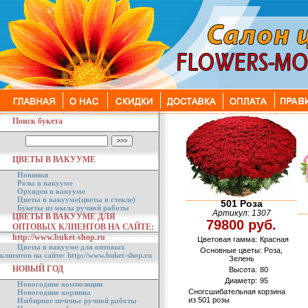
Поиск букета
ЦВЕТЫ В ВАКУУМЕ
Новинки
Розы в вакууме
Орхидеи в вакууме
Цветы в вакууме(цветы в стекле)
501 Роза
Букеты из мыла ручной работы
Артикул: 1307
ЦВЕТЫ В ВАКУУМЕ ДЛЯ
79800 руб.
ОПТОВЫХ КЛИЕНТОВ НА САЙТЕ:
http://www.buket-shop.ru
Цветовая гамма:
Красная
Цветы в вакууме для оптовых
Основные цветы: Роза,
клиентов на сайте: http://www.buket-shop.ru
Зелень
НОВЫЙ ГОД
Высота:
80
Диаметр:
95
Новогодние композиции
Сногсшибательная корзина
Новогодние корзины
из 501 розы
Имбирное печенье ручной работы