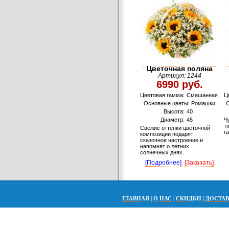
Цветочная поляна
Артикул: 1244
6990 руб.
Цветовая гамма:
Смешанная
Ц
Основные цветы: Ромашки
Высота:
40
Диаметр:
45
Ч
т
Свежие оттенки цветочной
г
композиции подарят
сказочное настроение и
напомнят о летних
солнечных днях.
[Подробнее]
[Заказать]
ГЛАВНАЯ
|
О НАС
|
СКИДКИ
|
ДОСТА