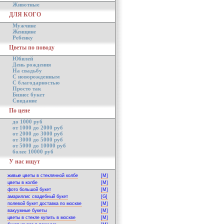
Животные
ДЛЯ КОГО
Мужчине
Женщине
Ребенку
Цветы по поводу
Юбилей
День рождения
На свадьбу
С новорожденным
С благодарностью
Просто так
Бизнес букет
Свидание
По цене
до 1000 руб
от 1000 до 2000 руб
от 2000 до 3000 руб
от 3000 до 5000 руб
от 5000 до 10000 руб
более 10000 руб
У нас ищут
живые цветы в стеклянной колбе
[M]
цветы в колбе
[M]
фото большой букет
[M]
амариллис свадебный букет
[G]
полевой букет доставка по москве
[M]
вакуумные букеты
[M]
цветы в стекле купить в москве
[M]