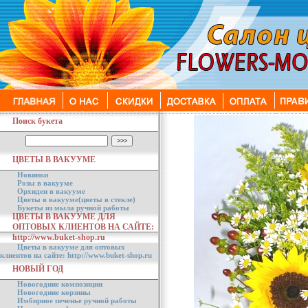
Поиск букета
ЦВЕТЫ В ВАКУУМЕ
Новинки
Розы в вакууме
Орхидеи в вакууме
Цветы в вакууме(цветы в стекле)
Букеты из мыла ручной работы
ЦВЕТЫ В ВАКУУМЕ ДЛЯ
ОПТОВЫХ КЛИЕНТОВ НА САЙТЕ:
http://www.buket-shop.ru
Цветы в вакууме для оптовых
клиентов на сайте: http://www.buket-shop.ru
НОВЫЙ ГОД
Новогодние композиции
Новогодние корзины
Имбирное печенье ручной работы