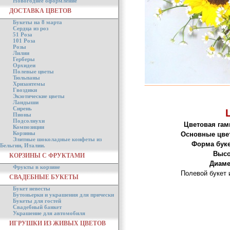
Новогоднее оформление
ДОСТАВКА ЦВЕТОВ
Букеты на 8 марта
Сердца из роз
51 Роза
101 Роза
Розы
Лилии
Герберы
Орхидеи
Полевые цветы
Тюльпаны
Хризантемы
Гвоздики
Экзотические цветы
Ландыши
Сирень
Пионы
Подсолнухи
Цветовая гам
Композиции
Корзины
Основные цве
Элитные шоколадные конфеты из
Форма буке
Бельгии, Италии.
Высо
КОРЗИНЫ С ФРУКТАМИ
Диаме
Фрукты в корзине
Полевой букет 
СВАДЕБНЫЕ БУКЕТЫ
Букет невесты
Бутоньерки и украшения для прически
Букеты для гостей
Свадебный банкет
Украшение для автомобиля
ИГРУШКИ ИЗ ЖИВЫХ ЦВЕТОВ