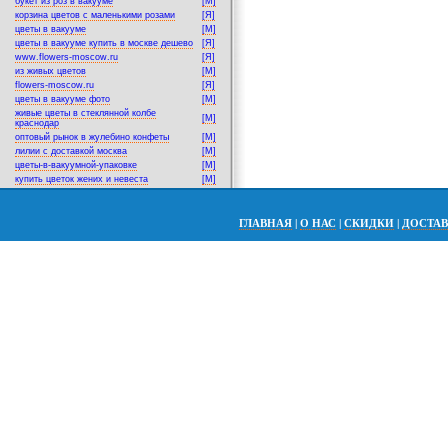
букет из роз в вакууме
[M]
корзина цветов с маленькими розами
[Я]
цветы в вакууме
[M]
цветы в вакууме купить в москве дешево
[Я]
www.flowers-moscow.ru
[Я]
из живых цветов
[M]
flowers-moscow.ru
[Я]
цветы в вакууме фото
[M]
живые цветы в стеклянной колбе
[M]
краснодар
оптовый рынок в жулебино конфеты
[M]
лилии с доставкой москва
[M]
цветы-в-вакуумной-упаковке
[M]
купить цветок жених и невеста
[M]
ГЛАВНАЯ
|
О НАС
|
СКИДКИ
|
ДОСТА