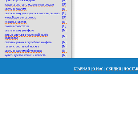
букет из роз в вакууме
[M]
корзина цветов с маленькими розами
[Я]
цветы в вакууме
[M]
цветы в вакууме купить в москве дешево
[Я]
www.flowers-moscow.ru
[Я]
из живых цветов
[M]
flowers-moscow.ru
[Я]
цветы в вакууме фото
[M]
живые цветы в стеклянной колбе
[M]
краснодар
оптовый рынок в жулебино конфеты
[M]
лилии с доставкой москва
[M]
цветы-в-вакуумной-упаковке
[M]
купить цветок жених и невеста
[M]
ГЛАВНАЯ
|
О НАС
|
СКИДКИ
|
ДОСТА