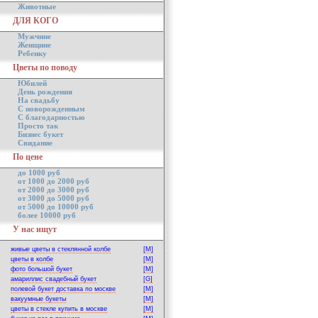
Животные
ДЛЯ КОГО
Мужчине
Женщине
Ребенку
Цветы по поводу
Юбилей
День рождения
На свадьбу
С новорожденным
С благодарностью
Просто так
Бизнес букет
Свидание
По цене
до 1000 руб
от 1000 до 2000 руб
от 2000 до 3000 руб
от 3000 до 5000 руб
от 5000 до 10000 руб
более 10000 руб
У нас ищут
живые цветы в стеклянной колбе
[M]
цветы в колбе
[M]
фото большой букет
[M]
амариллис свадебный букет
[G]
полевой букет доставка по москве
[M]
вакуумные букеты
[M]
цветы в стекле купить в москве
[M]