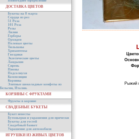
Новогоднее оформление
ДОСТАВКА ЦВЕТОВ
Букеты на 8 марта
Сердца из роз
51 Роза
101 Роза
Розы
Лилии
Герберы
Орхидеи
Полевые цветы
Тюльпаны
Хризантемы
Цвето
Гвоздики
Экзотические цветы
Основн
Ландыши
Фор
Сирень
Пионы
Подсолнухи
Композиции
Корзины
Рыжий 
Элитные шоколадные конфеты из
Бельгии, Италии.
КОРЗИНЫ С ФРУКТАМИ
Фрукты в корзине
СВАДЕБНЫЕ БУКЕТЫ
Букет невесты
Бутоньерки и украшения для прически
Букеты для гостей
Свадебный банкет
Украшение для автомобиля
ИГРУШКИ ИЗ ЖИВЫХ ЦВЕТОВ