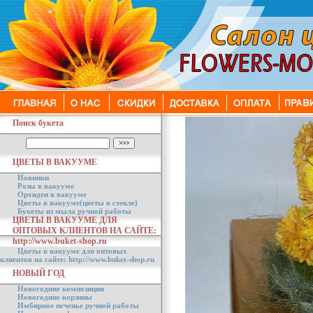
Поиск букета
ЦВЕТЫ В ВАКУУМЕ
Новинки
Розы в вакууме
Орхидеи в вакууме
Цветы в вакууме(цветы в стекле)
Букеты из мыла ручной работы
ЦВЕТЫ В ВАКУУМЕ ДЛЯ
ОПТОВЫХ КЛИЕНТОВ НА САЙТЕ:
http://www.buket-shop.ru
Цветы в вакууме для оптовых
клиентов на сайте: http://www.buket-shop.ru
НОВЫЙ ГОД
Новогодние композиции
Новогодние корзины
Имбирное печенье ручной работы