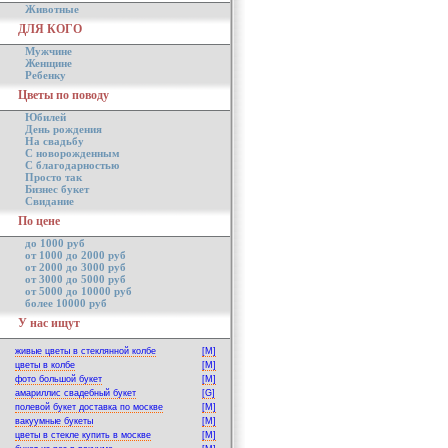
Животные
ДЛЯ КОГО
Мужчине
Женщине
Ребенку
Цветы по поводу
Юбилей
День рождения
На свадьбу
С новорожденным
С благодарностью
Просто так
Бизнес букет
Свидание
По цене
до 1000 руб
от 1000 до 2000 руб
от 2000 до 3000 руб
от 3000 до 5000 руб
от 5000 до 10000 руб
более 10000 руб
У нас ищут
живые цветы в стеклянной колбе
[M]
цветы в колбе
[M]
фото большой букет
[M]
амариллис свадебный букет
[G]
полевой букет доставка по москве
[M]
вакуумные букеты
[M]
цветы в стекле купить в москве
[M]