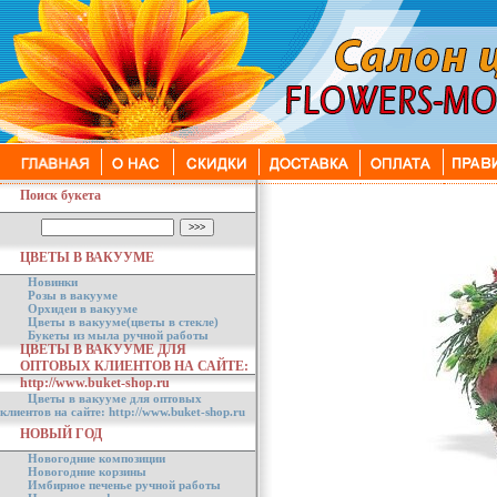
Поиск букета
ЦВЕТЫ В ВАКУУМЕ
Новинки
Розы в вакууме
Орхидеи в вакууме
Цветы в вакууме(цветы в стекле)
Букеты из мыла ручной работы
ЦВЕТЫ В ВАКУУМЕ ДЛЯ
ОПТОВЫХ КЛИЕНТОВ НА САЙТЕ:
http://www.buket-shop.ru
Цветы в вакууме для оптовых
клиентов на сайте: http://www.buket-shop.ru
НОВЫЙ ГОД
Новогодние композиции
Новогодние корзины
Имбирное печенье ручной работы