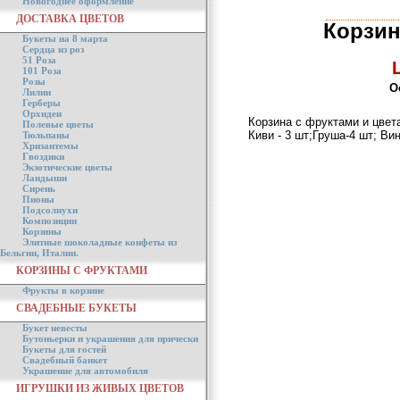
Новогоднее оформление
ДОСТАВКА ЦВЕТОВ
Корзин
Букеты на 8 марта
Сердца из роз
51 Роза
101 Роза
Розы
О
Лилии
Герберы
Орхидеи
Корзина с фруктами и цвета
Полевые цветы
Киви - 3 шт;Груша-4 шт; Ви
Тюльпаны
Хризантемы
Гвоздики
Экзотические цветы
Ландыши
Сирень
Пионы
Подсолнухи
Композиции
Корзины
Элитные шоколадные конфеты из
Бельгии, Италии.
КОРЗИНЫ С ФРУКТАМИ
Фрукты в корзине
СВАДЕБНЫЕ БУКЕТЫ
Букет невесты
Бутоньерки и украшения для прически
Букеты для гостей
Свадебный банкет
Украшение для автомобиля
ИГРУШКИ ИЗ ЖИВЫХ ЦВЕТОВ