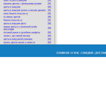
букет из роз в вакууме
[M]
корзина цветов с маленькими розами
[Я]
цветы в вакууме
[M]
цветы в вакууме купить в москве дешево
[Я]
www.flowers-moscow.ru
[Я]
из живых цветов
[M]
flowers-moscow.ru
[Я]
цветы в вакууме фото
[M]
живые цветы в стеклянной колбе
[M]
краснодар
оптовый рынок в жулебино конфеты
[M]
лилии с доставкой москва
[M]
цветы-в-вакуумной-упаковке
[M]
купить цветок жених и невеста
[M]
ГЛАВНАЯ
|
О НАС
|
СКИДКИ
|
ДОСТА