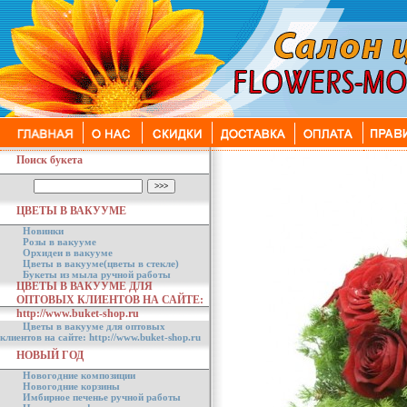
Поиск букета
ЦВЕТЫ В ВАКУУМЕ
Новинки
Розы в вакууме
Орхидеи в вакууме
Цветы в вакууме(цветы в стекле)
Букеты из мыла ручной работы
ЦВЕТЫ В ВАКУУМЕ ДЛЯ
ОПТОВЫХ КЛИЕНТОВ НА САЙТЕ:
http://www.buket-shop.ru
Цветы в вакууме для оптовых
клиентов на сайте: http://www.buket-shop.ru
НОВЫЙ ГОД
Новогодние композиции
Новогодние корзины
Имбирное печенье ручной работы