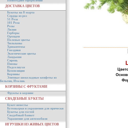
Новогоднее оформление
ДОСТАВКА ЦВЕТОВ
Букеты на 8 марта
Сердца из роз
51 Роза
101 Роза
Розы
Лилии
Герберы
Орхидеи
Полевые цветы
Тюльпаны
Хризантемы
Гвоздики
Экзотические цветы
Ландыши
Сирень
Пионы
Подсолнухи
Цвето
Композиции
Корзины
Основ
Элитные шоколадные конфеты из
Фор
Бельгии, Италии.
КОРЗИНЫ С ФРУКТАМИ
Фрукты в корзине
СВАДЕБНЫЕ БУКЕТЫ
Букет невесты
Бутоньерки и украшения для прически
Букеты для гостей
Свадебный банкет
Украшение для автомобиля
ИГРУШКИ ИЗ ЖИВЫХ ЦВЕТОВ