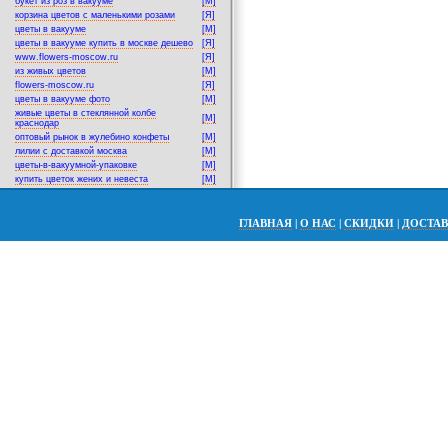
букет из роз в вакууме
[M]
корзина цветов с маленькими розами
[Я]
цветы в вакууме
[M]
цветы в вакууме купить в москве дешево
[Я]
www.flowers-moscow.ru
[Я]
из живых цветов
[M]
flowers-moscow.ru
[Я]
цветы в вакууме фото
[M]
живые цветы в стеклянной колбе
[M]
краснодар
оптовый рынок в жулебино конфеты
[M]
лилии с доставкой москва
[M]
цветы-в-вакуумной-упаковке
[M]
купить цветок жених и невеста
[M]
ГЛАВНАЯ
|
О НАС
|
СКИДКИ
|
ДОСТА