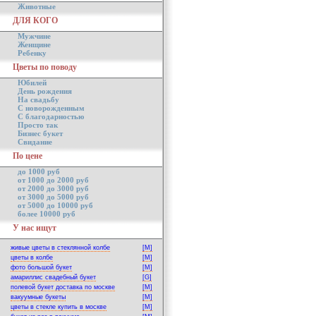
Животные
ДЛЯ КОГО
Мужчине
Женщине
Ребенку
Цветы по поводу
Юбилей
День рождения
На свадьбу
С новорожденным
С благодарностью
Просто так
Бизнес букет
Свидание
По цене
до 1000 руб
от 1000 до 2000 руб
от 2000 до 3000 руб
от 3000 до 5000 руб
от 5000 до 10000 руб
более 10000 руб
У нас ищут
живые цветы в стеклянной колбе
[M]
цветы в колбе
[M]
фото большой букет
[M]
амариллис свадебный букет
[G]
полевой букет доставка по москве
[M]
вакуумные букеты
[M]
цветы в стекле купить в москве
[M]