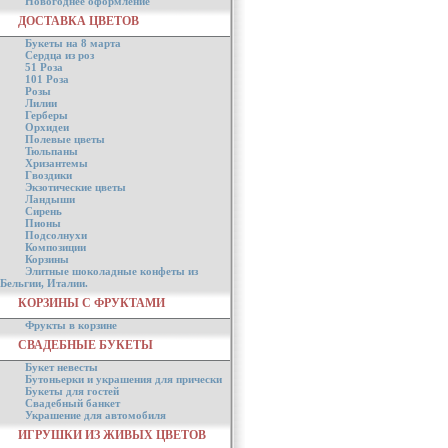
Новогоднее оформление
ДОСТАВКА ЦВЕТОВ
Букеты на 8 марта
Сердца из роз
51 Роза
101 Роза
Розы
Лилии
Герберы
Орхидеи
Полевые цветы
Тюльпаны
Хризантемы
Гвоздики
Экзотические цветы
Ландыши
Сирень
Пионы
Подсолнухи
Композиции
Корзины
Элитные шоколадные конфеты из
Бельгии, Италии.
КОРЗИНЫ С ФРУКТАМИ
Фрукты в корзине
СВАДЕБНЫЕ БУКЕТЫ
Букет невесты
Бутоньерки и украшения для прически
Букеты для гостей
Свадебный банкет
Украшение для автомобиля
ИГРУШКИ ИЗ ЖИВЫХ ЦВЕТОВ