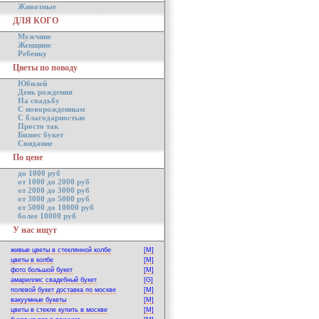
Животные
ДЛЯ КОГО
Мужчине
Женщине
Ребенку
Цветы по поводу
Юбилей
День рождения
На свадьбу
С новорожденным
С благодарностью
Просто так
Бизнес букет
Свидание
По цене
до 1000 руб
от 1000 до 2000 руб
от 2000 до 3000 руб
от 3000 до 5000 руб
от 5000 до 10000 руб
более 10000 руб
У нас ищут
живые цветы в стеклянной колбе
[M]
цветы в колбе
[M]
фото большой букет
[M]
амариллис свадебный букет
[G]
полевой букет доставка по москве
[M]
вакуумные букеты
[M]
цветы в стекле купить в москве
[M]