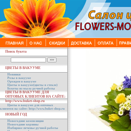
Поиск букета
ЦВЕТЫ В ВАКУУМЕ
Новинки
Розы в вакууме
Орхидеи в вакууме
Цветы в вакууме(цветы в стекле)
Букеты из мыла ручной работы
ЦВЕТЫ В ВАКУУМЕ ДЛЯ
ОПТОВЫХ КЛИЕНТОВ НА САЙТЕ:
http://www.buket-shop.ru
Цветы в вакууме для оптовых
клиентов на сайте: http://www.buket-shop.ru
НОВЫЙ ГОД
Новогодние композиции
Новогодние корзины
Имбирное печенье ручной работы