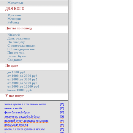
Животные
ДЛЯ КОГО
Мужчине
Женщине
Ребенку
Цветы по поводу
Юбилей
День рождения
На свадьбу
С новорожденным
С благодарностью
Просто так
Бизнес букет
Свидание
По цене
до 1000 руб
от 1000 до 2000 руб
от 2000 до 3000 руб
от 3000 до 5000 руб
от 5000 до 10000 руб
более 10000 руб
У нас ищут
живые цветы в стеклянной колбе
[M]
цветы в колбе
[M]
фото большой букет
[M]
амариллис свадебный букет
[G]
полевой букет доставка по москве
[M]
вакуумные букеты
[M]
цветы в стекле купить в москве
[M]