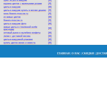
букет из роз в вакууме
[M]
корзина цветов с маленькими розами
[Я]
цветы в вакууме
[M]
цветы в вакууме купить в москве дешево
[Я]
www.flowers-moscow.ru
[Я]
из живых цветов
[M]
flowers-moscow.ru
[Я]
цветы в вакууме фото
[M]
живые цветы в стеклянной колбе
[M]
краснодар
оптовый рынок в жулебино конфеты
[M]
лилии с доставкой москва
[M]
цветы-в-вакуумной-упаковке
[M]
купить цветок жених и невеста
[M]
ГЛАВНАЯ
|
О НАС
|
СКИДКИ
|
ДОСТА