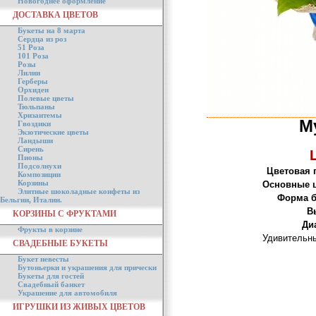
Новогоднее оформление
ДОСТАВКА ЦВЕТОВ
Букеты на 8 марта
Сердца из роз
51 Роза
101 Роза
Розы
Лилии
Герберы
Орхидеи
Полевые цветы
Тюльпаны
Хризантемы
М
Гвоздики
Экзотические цветы
Ландыши
Сирень
Пионы
Подсолнухи
Цветовая 
Композиции
Корзины
Основные 
Элитные шоколадные конфеты из
Форма б
Бельгии, Италии.
В
КОРЗИНЫ С ФРУКТАМИ
Ди
Фрукты в корзине
Удивительны
СВАДЕБНЫЕ БУКЕТЫ
Букет невесты
Бутоньерки и украшения для прически
Букеты для гостей
Свадебный банкет
Украшение для автомобиля
ИГРУШКИ ИЗ ЖИВЫХ ЦВЕТОВ