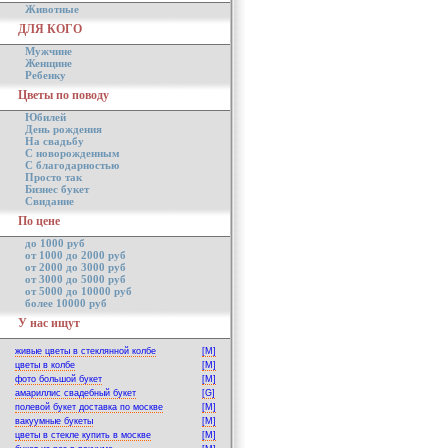
Животные
ДЛЯ КОГО
Мужчине
Женщине
Ребенку
Цветы по поводу
Юбилей
День рождения
На свадьбу
С новорожденным
С благодарностью
Просто так
Бизнес букет
Свидание
По цене
до 1000 руб
от 1000 до 2000 руб
от 2000 до 3000 руб
от 3000 до 5000 руб
от 5000 до 10000 руб
более 10000 руб
У нас ищут
живые цветы в стеклянной колбе
[M]
цветы в колбе
[M]
фото большой букет
[M]
амариллис свадебный букет
[G]
полевой букет доставка по москве
[M]
вакуумные букеты
[M]
цветы в стекле купить в москве
[M]