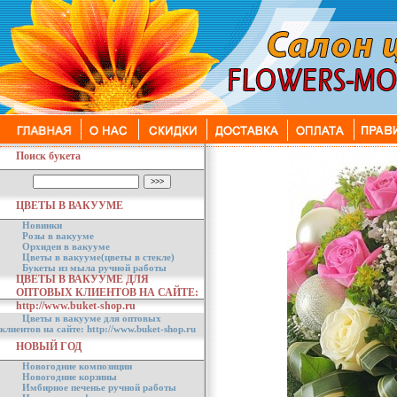
Поиск букета
ЦВЕТЫ В ВАКУУМЕ
Новинки
Розы в вакууме
Орхидеи в вакууме
Цветы в вакууме(цветы в стекле)
Букеты из мыла ручной работы
ЦВЕТЫ В ВАКУУМЕ ДЛЯ
ОПТОВЫХ КЛИЕНТОВ НА САЙТЕ:
http://www.buket-shop.ru
Цветы в вакууме для оптовых
клиентов на сайте: http://www.buket-shop.ru
НОВЫЙ ГОД
Новогодние композиции
Новогодние корзины
Имбирное печенье ручной работы