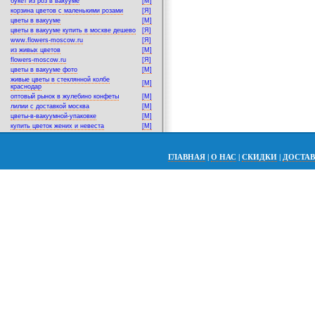
букет из роз в вакууме
[M]
корзина цветов с маленькими розами
[Я]
цветы в вакууме
[M]
цветы в вакууме купить в москве дешево
[Я]
www.flowers-moscow.ru
[Я]
из живых цветов
[M]
flowers-moscow.ru
[Я]
цветы в вакууме фото
[M]
живые цветы в стеклянной колбе
[M]
краснодар
оптовый рынок в жулебино конфеты
[M]
лилии с доставкой москва
[M]
цветы-в-вакуумной-упаковке
[M]
купить цветок жених и невеста
[M]
ГЛАВНАЯ
|
О НАС
|
СКИДКИ
|
ДОСТА