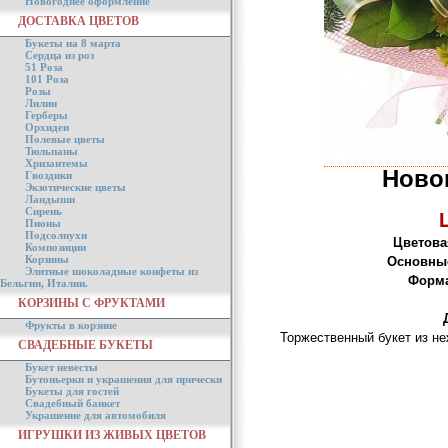
Новогоднее оформление
ДОСТАВКА ЦВЕТОВ
Букеты на 8 марта
Сердца из роз
51 Роза
101 Роза
Розы
Лилии
Герберы
Орхидеи
Полевые цветы
Тюльпаны
Хризантемы
Ново
Гвоздики
Экзотические цветы
Ландыши
Сирень
Пионы
Подсолнухи
Цветова
Композиции
Корзины
Основные
Элитные шоколадные конфеты из
Форма
Бельгии, Италии.
КОРЗИНЫ С ФРУКТАМИ
Фрукты в корзине
Торжественный букет из не
СВАДЕБНЫЕ БУКЕТЫ
Букет невесты
Бутоньерки и украшения для прически
Букеты для гостей
Свадебный банкет
Украшение для автомобиля
ИГРУШКИ ИЗ ЖИВЫХ ЦВЕТОВ