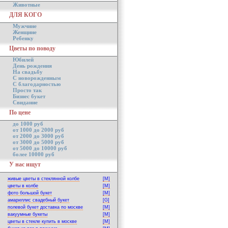
Животные
ДЛЯ КОГО
Мужчине
Женщине
Ребенку
Цветы по поводу
Юбилей
День рождения
На свадьбу
С новорожденным
С благодарностью
Просто так
Бизнес букет
Свидание
По цене
до 1000 руб
от 1000 до 2000 руб
от 2000 до 3000 руб
от 3000 до 5000 руб
от 5000 до 10000 руб
более 10000 руб
У нас ищут
живые цветы в стеклянной колбе
[M]
цветы в колбе
[M]
фото большой букет
[M]
амариллис свадебный букет
[G]
полевой букет доставка по москве
[M]
вакуумные букеты
[M]
цветы в стекле купить в москве
[M]