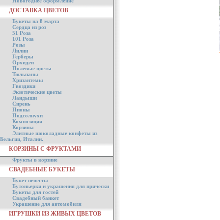
Новогоднее оформление
ДОСТАВКА ЦВЕТОВ
Букеты на 8 марта
Сердца из роз
51 Роза
101 Роза
Розы
Лилии
Герберы
Орхидеи
Полевые цветы
Тюльпаны
Хризантемы
Гвоздики
Экзотические цветы
Ландыши
Сирень
Пионы
Подсолнухи
Композиции
Корзины
Элитные шоколадные конфеты из
Бельгии, Италии.
КОРЗИНЫ С ФРУКТАМИ
Фрукты в корзине
СВАДЕБНЫЕ БУКЕТЫ
Букет невесты
Бутоньерки и украшения для прически
Букеты для гостей
Свадебный банкет
Украшение для автомобиля
ИГРУШКИ ИЗ ЖИВЫХ ЦВЕТОВ