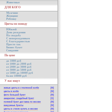
Животные
ДЛЯ КОГО
Мужчине
Женщине
Ребенку
Цветы по поводу
Юбилей
День рождения
На свадьбу
С новорожденным
С благодарностью
Просто так
Бизнес букет
Свидание
По цене
до 1000 руб
от 1000 до 2000 руб
от 2000 до 3000 руб
от 3000 до 5000 руб
от 5000 до 10000 руб
более 10000 руб
У нас ищут
живые цветы в стеклянной колбе
[M]
цветы в колбе
[M]
фото большой букет
[M]
амариллис свадебный букет
[G]
полевой букет доставка по москве
[M]
вакуумные букеты
[M]
цветы в стекле купить в москве
[M]