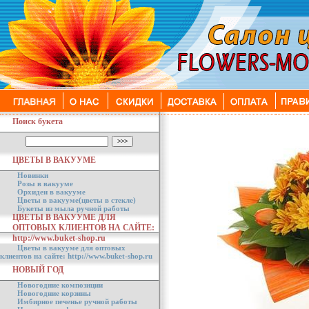
Поиск букета
ЦВЕТЫ В ВАКУУМЕ
Новинки
Розы в вакууме
Орхидеи в вакууме
Цветы в вакууме(цветы в стекле)
Букеты из мыла ручной работы
ЦВЕТЫ В ВАКУУМЕ ДЛЯ
ОПТОВЫХ КЛИЕНТОВ НА САЙТЕ:
http://www.buket-shop.ru
Цветы в вакууме для оптовых
клиентов на сайте: http://www.buket-shop.ru
НОВЫЙ ГОД
Новогодние композиции
Новогодние корзины
Имбирное печенье ручной работы