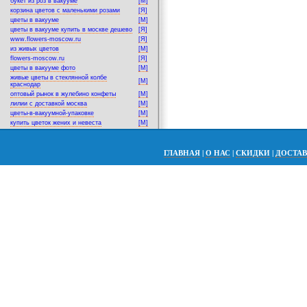
букет из роз в вакууме
[M]
корзина цветов с маленькими розами
[Я]
цветы в вакууме
[M]
цветы в вакууме купить в москве дешево
[Я]
www.flowers-moscow.ru
[Я]
из живых цветов
[M]
flowers-moscow.ru
[Я]
цветы в вакууме фото
[M]
живые цветы в стеклянной колбе
[M]
краснодар
оптовый рынок в жулебино конфеты
[M]
лилии с доставкой москва
[M]
цветы-в-вакуумной-упаковке
[M]
купить цветок жених и невеста
[M]
ГЛАВНАЯ
|
О НАС
|
СКИДКИ
|
ДОСТА