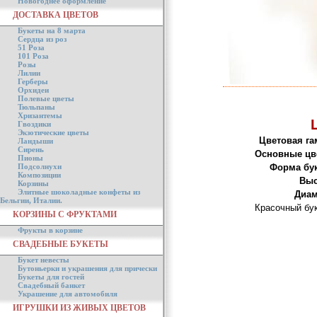
Новогоднее оформление
ДОСТАВКА ЦВЕТОВ
Букеты на 8 марта
Сердца из роз
51 Роза
101 Роза
Розы
Лилии
Герберы
Орхидеи
Полевые цветы
Тюльпаны
Хризантемы
Гвоздики
Экзотические цветы
Цветовая га
Ландыши
Сирень
Основные цв
Пионы
Подсолнухи
Форма бук
Композиции
Выс
Корзины
Элитные шоколадные конфеты из
Диам
Бельгии, Италии.
Красочный бук
КОРЗИНЫ С ФРУКТАМИ
Фрукты в корзине
СВАДЕБНЫЕ БУКЕТЫ
Букет невесты
Бутоньерки и украшения для прически
Букеты для гостей
Свадебный банкет
Украшение для автомобиля
ИГРУШКИ ИЗ ЖИВЫХ ЦВЕТОВ