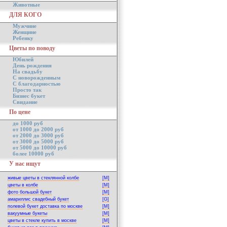
Животные
ДЛЯ КОГО
Мужчине
Женщине
Ребенку
Цветы по поводу
Юбилей
День рождения
На свадьбу
С новорожденным
С благодарностью
Просто так
Бизнес букет
Свидание
По цене
до 1000 руб
от 1000 до 2000 руб
от 2000 до 3000 руб
от 3000 до 5000 руб
от 5000 до 10000 руб
более 10000 руб
У нас ищут
живые цветы в стеклянной колбе
[M]
цветы в колбе
[M]
фото большой букет
[M]
амариллис свадебный букет
[G]
полевой букет доставка по москве
[M]
вакуумные букеты
[M]
цветы в стекле купить в москве
[M]