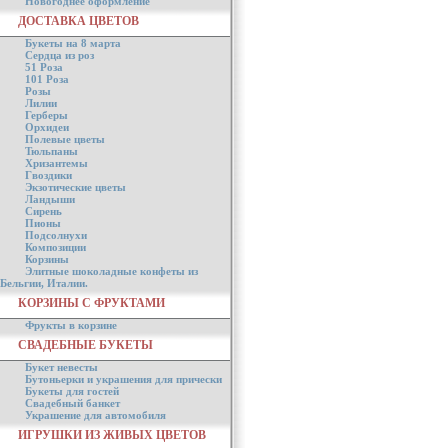
Новогоднее оформление
ДОСТАВКА ЦВЕТОВ
Букеты на 8 марта
Сердца из роз
51 Роза
101 Роза
Розы
Лилии
Герберы
Орхидеи
Полевые цветы
Тюльпаны
Хризантемы
Гвоздики
Экзотические цветы
Ландыши
Сирень
Пионы
Подсолнухи
Композиции
Корзины
Элитные шоколадные конфеты из
Бельгии, Италии.
КОРЗИНЫ С ФРУКТАМИ
Фрукты в корзине
СВАДЕБНЫЕ БУКЕТЫ
Букет невесты
Бутоньерки и украшения для прически
Букеты для гостей
Свадебный банкет
Украшение для автомобиля
ИГРУШКИ ИЗ ЖИВЫХ ЦВЕТОВ