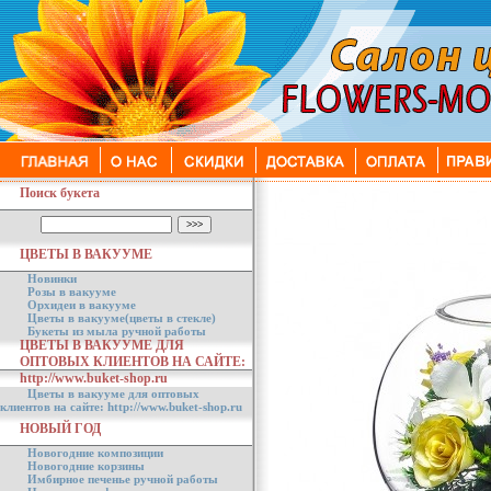
Поиск букета
ЦВЕТЫ В ВАКУУМЕ
Новинки
Розы в вакууме
Орхидеи в вакууме
Цветы в вакууме(цветы в стекле)
Букеты из мыла ручной работы
ЦВЕТЫ В ВАКУУМЕ ДЛЯ
ОПТОВЫХ КЛИЕНТОВ НА САЙТЕ:
http://www.buket-shop.ru
Цветы в вакууме для оптовых
клиентов на сайте: http://www.buket-shop.ru
НОВЫЙ ГОД
Новогодние композиции
Новогодние корзины
Имбирное печенье ручной работы