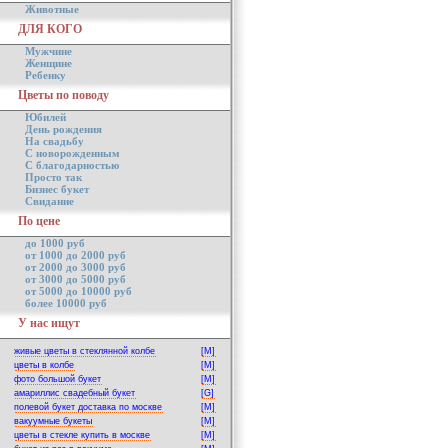
Животные
ДЛЯ КОГО
Мужчине
Женщине
Ребенку
Цветы по поводу
Юбилей
День рождения
На свадьбу
С новорожденным
С благодарностью
Просто так
Бизнес букет
Свидание
По цене
до 1000 руб
от 1000 до 2000 руб
от 2000 до 3000 руб
от 3000 до 5000 руб
от 5000 до 10000 руб
более 10000 руб
У нас ищут
живые цветы в стеклянной колбе
[M]
цветы в колбе
[M]
фото большой букет
[M]
амариллис свадебный букет
[G]
полевой букет доставка по москве
[M]
вакуумные букеты
[M]
цветы в стекле купить в москве
[M]