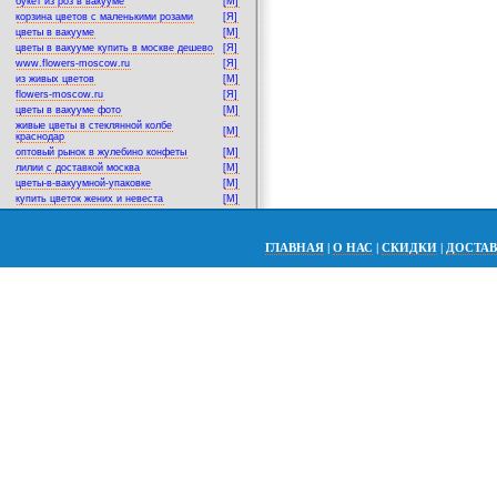
букет из роз в вакууме
[M]
корзина цветов с маленькими розами
[Я]
цветы в вакууме
[M]
цветы в вакууме купить в москве дешево
[Я]
www.flowers-moscow.ru
[Я]
из живых цветов
[M]
flowers-moscow.ru
[Я]
цветы в вакууме фото
[M]
живые цветы в стеклянной колбе
[M]
краснодар
оптовый рынок в жулебино конфеты
[M]
лилии с доставкой москва
[M]
цветы-в-вакуумной-упаковке
[M]
купить цветок жених и невеста
[M]
ГЛАВНАЯ
|
О НАС
|
СКИДКИ
|
ДОСТА