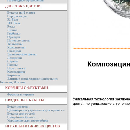
Новогоднее оформление
ДОСТАВКА ЦВЕТОВ
Букеты на 8 марта
Сердца из роз
51 Роза
101 Роза
Розы
Лилии
Герберы
Орхидеи
Полевые цветы
Тюльпаны
Хризантемы
Гвоздики
Экзотические цветы
Ландыши
Сирень
Композиция
Пионы
Подсолнухи
Композиции
Корзины
Элитные шоколадные конфеты из
Бельгии, Италии.
КОРЗИНЫ С ФРУКТАМИ
Фрукты в корзине
Уникальная технология заключа
СВАДЕБНЫЕ БУКЕТЫ
цветы, не увядающие в течение
Букет невесты
Бутоньерки и украшения для прически
Букеты для гостей
Свадебный банкет
Украшение для автомобиля
ИГРУШКИ ИЗ ЖИВЫХ ЦВЕТОВ