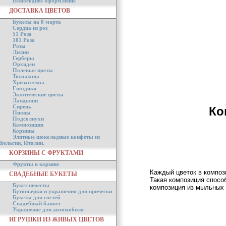
Новогоднее оформление
ДОСТАВКА ЦВЕТОВ
Букеты на 8 марта
Сердца из роз
51 Роза
101 Роза
Розы
Лилии
Герберы
Орхидеи
Полевые цветы
Тюльпаны
Хризантемы
Гвоздики
Экзотические цветы
Ландыши
Сирень
Ко
Пионы
Подсолнухи
Композиции
Корзины
Элитные шоколадные конфеты из
Бельгии, Италии.
КОРЗИНЫ С ФРУКТАМИ
Фрукты в корзине
Каждый цветок в композ
СВАДЕБНЫЕ БУКЕТЫ
Такая композиция спосо
Букет невесты
композиция из мыльных 
Бутоньерки и украшения для прически
Букеты для гостей
Свадебный банкет
Украшение для автомобиля
ИГРУШКИ ИЗ ЖИВЫХ ЦВЕТОВ