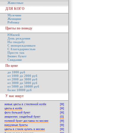
Животные
ДЛЯ КОГО
Мужчине
Женщине
Ребенку
Цветы по поводу
Юбилей
День рождения
На свадьбу
С новорожденным
С благодарностью
Просто так
Бизнес букет
Свидание
По цене
до 1000 руб
от 1000 до 2000 руб
от 2000 до 3000 руб
от 3000 до 5000 руб
от 5000 до 10000 руб
более 10000 руб
У нас ищут
живые цветы в стеклянной колбе
[M]
цветы в колбе
[M]
фото большой букет
[M]
амариллис свадебный букет
[G]
полевой букет доставка по москве
[M]
вакуумные букеты
[M]
цветы в стекле купить в москве
[M]