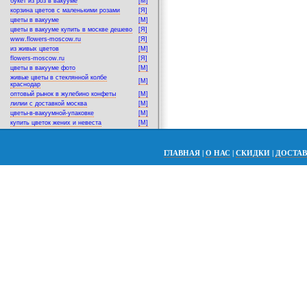
букет из роз в вакууме
[M]
корзина цветов с маленькими розами
[Я]
цветы в вакууме
[M]
цветы в вакууме купить в москве дешево
[Я]
www.flowers-moscow.ru
[Я]
из живых цветов
[M]
flowers-moscow.ru
[Я]
цветы в вакууме фото
[M]
живые цветы в стеклянной колбе
[M]
краснодар
оптовый рынок в жулебино конфеты
[M]
лилии с доставкой москва
[M]
цветы-в-вакуумной-упаковке
[M]
купить цветок жених и невеста
[M]
ГЛАВНАЯ
|
О НАС
|
СКИДКИ
|
ДОСТА