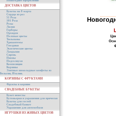
Новогоднее оформление
ДОСТАВКА ЦВЕТОВ
Букеты на 8 марта
Сердца из роз
51 Роза
Новогод
101 Роза
Розы
Лилии
Герберы
Орхидеи
Цве
Полевые цветы
Тюльпаны
Осн
Хризантемы
Гвоздики
Ф
Экзотические цветы
Ландыши
Сирень
Пионы
Подсолнухи
Композиции
Корзины
Элитные шоколадные конфеты из
Бельгии, Италии.
КОРЗИНЫ С ФРУКТАМИ
Фрукты в корзине
СВАДЕБНЫЕ БУКЕТЫ
Букет невесты
Бутоньерки и украшения для прически
Букеты для гостей
Свадебный банкет
Украшение для автомобиля
ИГРУШКИ ИЗ ЖИВЫХ ЦВЕТОВ