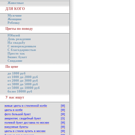
Животные
ДЛЯ КОГО
Мужчине
Женщине
Ребенку
Цветы по поводу
Юбилей
День рождения
На свадьбу
С новорожденным
С благодарностью
Просто так
Бизнес букет
Свидание
По цене
до 1000 руб
от 1000 до 2000 руб
от 2000 до 3000 руб
от 3000 до 5000 руб
от 5000 до 10000 руб
более 10000 руб
У нас ищут
живые цветы в стеклянной колбе
[M]
цветы в колбе
[M]
фото большой букет
[M]
амариллис свадебный букет
[G]
полевой букет доставка по москве
[M]
вакуумные букеты
[M]
цветы в стекле купить в москве
[M]