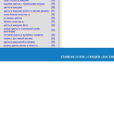
букет из роз в вакууме
[M]
корзина цветов с маленькими розами
[Я]
цветы в вакууме
[M]
цветы в вакууме купить в москве дешево
[Я]
www.flowers-moscow.ru
[Я]
из живых цветов
[M]
flowers-moscow.ru
[Я]
цветы в вакууме фото
[M]
живые цветы в стеклянной колбе
[M]
краснодар
оптовый рынок в жулебино конфеты
[M]
лилии с доставкой москва
[M]
цветы-в-вакуумной-упаковке
[M]
купить цветок жених и невеста
[M]
ГЛАВНАЯ
|
О НАС
|
СКИДКИ
|
ДОСТА