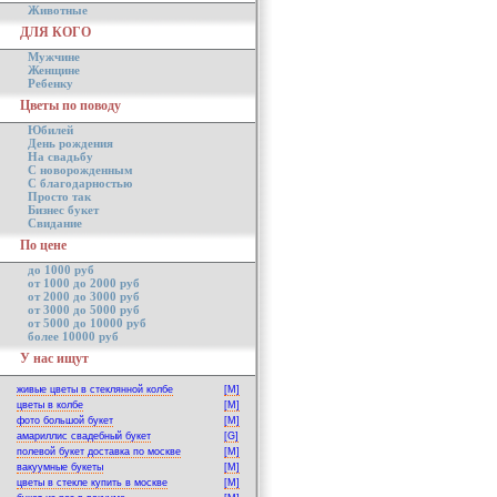
Животные
ДЛЯ КОГО
Мужчине
Женщине
Ребенку
Цветы по поводу
Юбилей
День рождения
На свадьбу
С новорожденным
С благодарностью
Просто так
Бизнес букет
Свидание
По цене
до 1000 руб
от 1000 до 2000 руб
от 2000 до 3000 руб
от 3000 до 5000 руб
от 5000 до 10000 руб
более 10000 руб
У нас ищут
живые цветы в стеклянной колбе
[M]
цветы в колбе
[M]
фото большой букет
[M]
амариллис свадебный букет
[G]
полевой букет доставка по москве
[M]
вакуумные букеты
[M]
цветы в стекле купить в москве
[M]