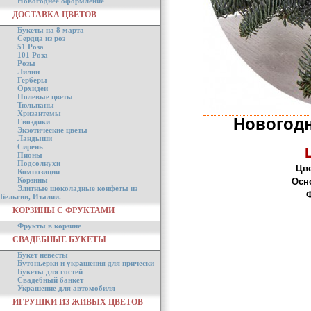
Новогоднее оформление
ДОСТАВКА ЦВЕТОВ
Букеты на 8 марта
Сердца из роз
51 Роза
101 Роза
Розы
Лилии
Герберы
Орхидеи
Полевые цветы
Тюльпаны
Хризантемы
Новогод
Гвоздики
Экзотические цветы
Ландыши
Сирень
Пионы
Подсолнухи
Цве
Композиции
Корзины
Осн
Элитные шоколадные конфеты из
Ф
Бельгии, Италии.
КОРЗИНЫ С ФРУКТАМИ
Фрукты в корзине
СВАДЕБНЫЕ БУКЕТЫ
Букет невесты
Бутоньерки и украшения для прически
Букеты для гостей
Свадебный банкет
Украшение для автомобиля
ИГРУШКИ ИЗ ЖИВЫХ ЦВЕТОВ