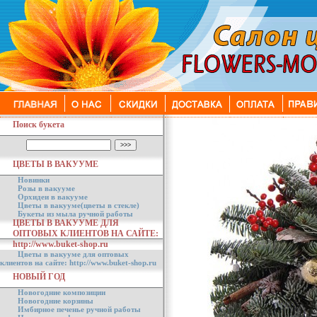
Поиск букета
ЦВЕТЫ В ВАКУУМЕ
Новинки
Розы в вакууме
Орхидеи в вакууме
Цветы в вакууме(цветы в стекле)
Букеты из мыла ручной работы
ЦВЕТЫ В ВАКУУМЕ ДЛЯ
ОПТОВЫХ КЛИЕНТОВ НА САЙТЕ:
http://www.buket-shop.ru
Цветы в вакууме для оптовых
клиентов на сайте: http://www.buket-shop.ru
НОВЫЙ ГОД
Новогодние композиции
Новогодние корзины
Имбирное печенье ручной работы