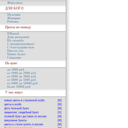
Животные
ДЛЯ КОГО
Мужчине
Женщине
Ребенку
Цветы по поводу
Юбилей
День рождения
На свадьбу
С новорожденным
С благодарностью
Просто так
Бизнес букет
Свидание
По цене
до 1000 руб
от 1000 до 2000 руб
от 2000 до 3000 руб
от 3000 до 5000 руб
от 5000 до 10000 руб
более 10000 руб
У нас ищут
живые цветы в стеклянной колбе
[M]
цветы в колбе
[M]
фото большой букет
[M]
амариллис свадебный букет
[G]
полевой букет доставка по москве
[M]
вакуумные букеты
[M]
цветы в стекле купить в москве
[M]