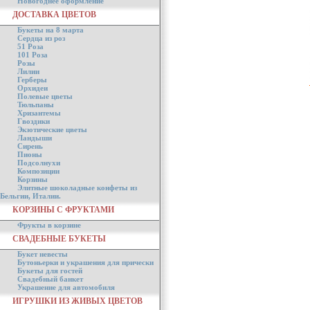
Новогоднее оформление
ДОСТАВКА ЦВЕТОВ
Букеты на 8 марта
Сердца из роз
51 Роза
101 Роза
Розы
Лилии
Герберы
Орхидеи
Полевые цветы
Тюльпаны
Хризантемы
Гвоздики
Экзотические цветы
Ландыши
Сирень
Пионы
Подсолнухи
Композиции
Корзины
Элитные шоколадные конфеты из
Бельгии, Италии.
КОРЗИНЫ С ФРУКТАМИ
Фрукты в корзине
СВАДЕБНЫЕ БУКЕТЫ
Букет невесты
Бутоньерки и украшения для прически
Букеты для гостей
Свадебный банкет
Украшение для автомобиля
ИГРУШКИ ИЗ ЖИВЫХ ЦВЕТОВ