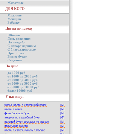
Животные
ДЛЯ КОГО
Мужчине
Женщине
Ребенку
Цветы по поводу
Юбилей
День рождения
На свадьбу
С новорожденным
С благодарностью
Просто так
Бизнес букет
Свидание
По цене
до 1000 руб
от 1000 до 2000 руб
от 2000 до 3000 руб
от 3000 до 5000 руб
от 5000 до 10000 руб
более 10000 руб
У нас ищут
живые цветы в стеклянной колбе
[M]
цветы в колбе
[M]
фото большой букет
[M]
амариллис свадебный букет
[G]
полевой букет доставка по москве
[M]
вакуумные букеты
[M]
цветы в стекле купить в москве
[M]