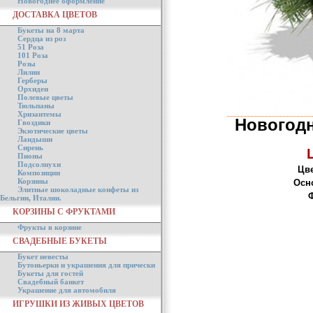
Новогоднее оформление
ДОСТАВКА ЦВЕТОВ
Букеты на 8 марта
Сердца из роз
51 Роза
101 Роза
Розы
Лилии
Герберы
Орхидеи
Полевые цветы
Тюльпаны
Хризантемы
Новогод
Гвоздики
Экзотические цветы
Ландыши
Сирень
Пионы
Подсолнухи
Цве
Композиции
Корзины
Осн
Элитные шоколадные конфеты из
Ф
Бельгии, Италии.
КОРЗИНЫ С ФРУКТАМИ
Фрукты в корзине
СВАДЕБНЫЕ БУКЕТЫ
Букет невесты
Бутоньерки и украшения для прически
Букеты для гостей
Свадебный банкет
Украшение для автомобиля
ИГРУШКИ ИЗ ЖИВЫХ ЦВЕТОВ