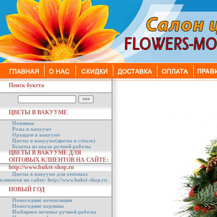
Поиск букета
ЦВЕТЫ В ВАКУУМЕ
Новинки
Розы в вакууме
Орхидеи в вакууме
Цветы в вакууме(цветы в стекле)
Букеты из мыла ручной работы
ЦВЕТЫ В ВАКУУМЕ ДЛЯ
ОПТОВЫХ КЛИЕНТОВ НА САЙТЕ:
http://www.buket-shop.ru
Цветы в вакууме для оптовых
клиентов на сайте: http://www.buket-shop.ru
НОВЫЙ ГОД
Новогодние композиции
Новогодние корзины
Имбирное печенье ручной работы