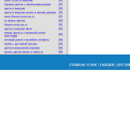
букет из роз в вакууме
[M]
корзина цветов с маленькими розами
[Я]
цветы в вакууме
[M]
цветы в вакууме купить в москве дешево
[Я]
www.flowers-moscow.ru
[Я]
из живых цветов
[M]
flowers-moscow.ru
[Я]
цветы в вакууме фото
[M]
живые цветы в стеклянной колбе
[M]
краснодар
оптовый рынок в жулебино конфеты
[M]
лилии с доставкой москва
[M]
цветы-в-вакуумной-упаковке
[M]
купить цветок жених и невеста
[M]
ГЛАВНАЯ
|
О НАС
|
СКИДКИ
|
ДОСТА