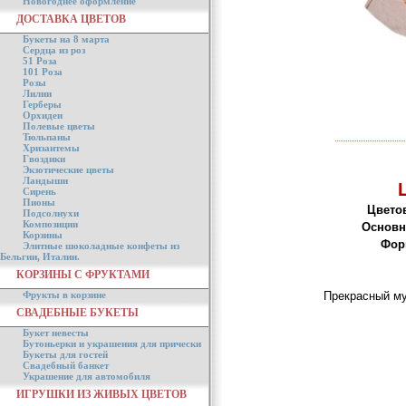
Новогоднее оформление
ДОСТАВКА ЦВЕТОВ
Букеты на 8 марта
Сердца из роз
51 Роза
101 Роза
Розы
Лилии
Герберы
Орхидеи
Полевые цветы
Тюльпаны
Хризантемы
Гвоздики
Экзотические цветы
Ландыши
Сирень
Пионы
Цвето
Подсолнухи
Композиции
Основн
Корзины
Фор
Элитные шоколадные конфеты из
Бельгии, Италии.
КОРЗИНЫ С ФРУКТАМИ
Фрукты в корзине
Прекрасный му
СВАДЕБНЫЕ БУКЕТЫ
Букет невесты
Бутоньерки и украшения для прически
Букеты для гостей
Свадебный банкет
Украшение для автомобиля
ИГРУШКИ ИЗ ЖИВЫХ ЦВЕТОВ