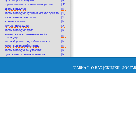
букет из роз в вакууме
[M]
корзина цветов с маленькими розами
[Я]
цветы в вакууме
[M]
цветы в вакууме купить в москве дешево
[Я]
www.flowers-moscow.ru
[Я]
из живых цветов
[M]
flowers-moscow.ru
[Я]
цветы в вакууме фото
[M]
живые цветы в стеклянной колбе
[M]
краснодар
оптовый рынок в жулебино конфеты
[M]
лилии с доставкой москва
[M]
цветы-в-вакуумной-упаковке
[M]
купить цветок жених и невеста
[M]
ГЛАВНАЯ
|
О НАС
|
СКИДКИ
|
ДОСТА