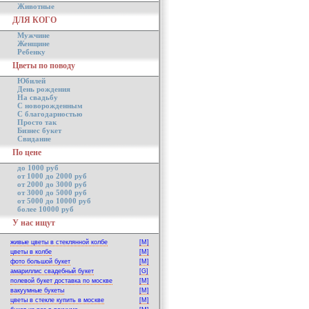
Животные
ДЛЯ КОГО
Мужчине
Женщине
Ребенку
Цветы по поводу
Юбилей
День рождения
На свадьбу
С новорожденным
С благодарностью
Просто так
Бизнес букет
Свидание
По цене
до 1000 руб
от 1000 до 2000 руб
от 2000 до 3000 руб
от 3000 до 5000 руб
от 5000 до 10000 руб
более 10000 руб
У нас ищут
живые цветы в стеклянной колбе
[M]
цветы в колбе
[M]
фото большой букет
[M]
амариллис свадебный букет
[G]
полевой букет доставка по москве
[M]
вакуумные букеты
[M]
цветы в стекле купить в москве
[M]