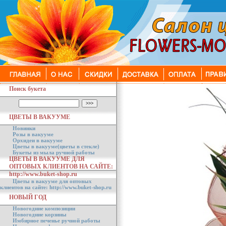
Поиск букета
ЦВЕТЫ В ВАКУУМЕ
Новинки
Розы в вакууме
Орхидеи в вакууме
Цветы в вакууме(цветы в стекле)
Букеты из мыла ручной работы
ЦВЕТЫ В ВАКУУМЕ ДЛЯ
ОПТОВЫХ КЛИЕНТОВ НА САЙТЕ:
http://www.buket-shop.ru
Цветы в вакууме для оптовых
клиентов на сайте: http://www.buket-shop.ru
НОВЫЙ ГОД
Новогодние композиции
Новогодние корзины
Имбирное печенье ручной работы