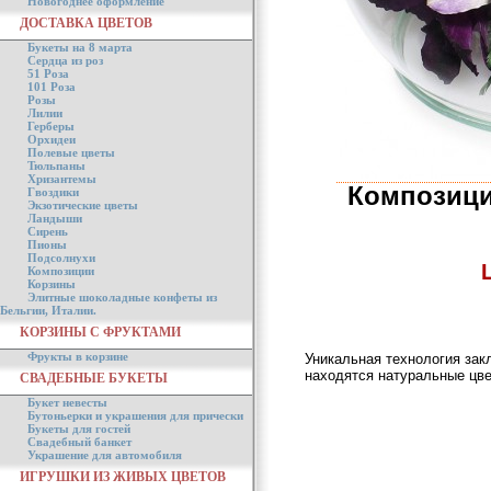
Новогоднее оформление
ДОСТАВКА ЦВЕТОВ
Букеты на 8 марта
Сердца из роз
51 Роза
101 Роза
Розы
Лилии
Герберы
Орхидеи
Полевые цветы
Тюльпаны
Хризантемы
Композици
Гвоздики
Экзотические цветы
Ландыши
Сирень
Пионы
Подсолнухи
Композиции
Корзины
Элитные шоколадные конфеты из
Бельгии, Италии.
КОРЗИНЫ С ФРУКТАМИ
Фрукты в корзине
Уникальная технология зак
находятся натуральные цве
СВАДЕБНЫЕ БУКЕТЫ
Букет невесты
Бутоньерки и украшения для прически
Букеты для гостей
Свадебный банкет
Украшение для автомобиля
ИГРУШКИ ИЗ ЖИВЫХ ЦВЕТОВ