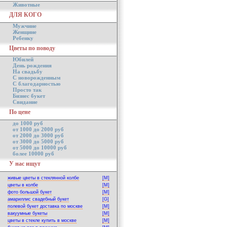
Животные
ДЛЯ КОГО
Мужчине
Женщине
Ребенку
Цветы по поводу
Юбилей
День рождения
На свадьбу
С новорожденным
С благодарностью
Просто так
Бизнес букет
Свидание
По цене
до 1000 руб
от 1000 до 2000 руб
от 2000 до 3000 руб
от 3000 до 5000 руб
от 5000 до 10000 руб
более 10000 руб
У нас ищут
живые цветы в стеклянной колбе
[M]
цветы в колбе
[M]
фото большой букет
[M]
амариллис свадебный букет
[G]
полевой букет доставка по москве
[M]
вакуумные букеты
[M]
цветы в стекле купить в москве
[M]