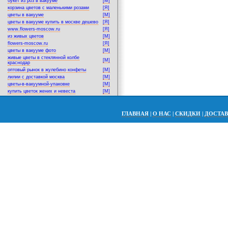
букет из роз в вакууме
[M]
корзина цветов с маленькими розами
[Я]
цветы в вакууме
[M]
цветы в вакууме купить в москве дешево
[Я]
www.flowers-moscow.ru
[Я]
из живых цветов
[M]
flowers-moscow.ru
[Я]
цветы в вакууме фото
[M]
живые цветы в стеклянной колбе
[M]
краснодар
оптовый рынок в жулебино конфеты
[M]
лилии с доставкой москва
[M]
цветы-в-вакуумной-упаковке
[M]
купить цветок жених и невеста
[M]
ГЛАВНАЯ
|
О НАС
|
СКИДКИ
|
ДОСТА