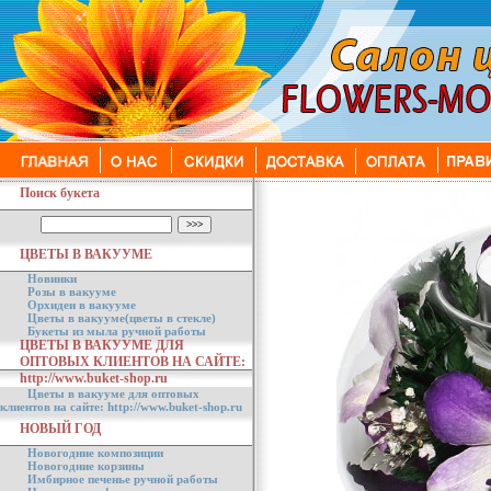
Поиск букета
ЦВЕТЫ В ВАКУУМЕ
Новинки
Розы в вакууме
Орхидеи в вакууме
Цветы в вакууме(цветы в стекле)
Букеты из мыла ручной работы
ЦВЕТЫ В ВАКУУМЕ ДЛЯ
ОПТОВЫХ КЛИЕНТОВ НА САЙТЕ:
http://www.buket-shop.ru
Цветы в вакууме для оптовых
клиентов на сайте: http://www.buket-shop.ru
НОВЫЙ ГОД
Новогодние композиции
Новогодние корзины
Имбирное печенье ручной работы