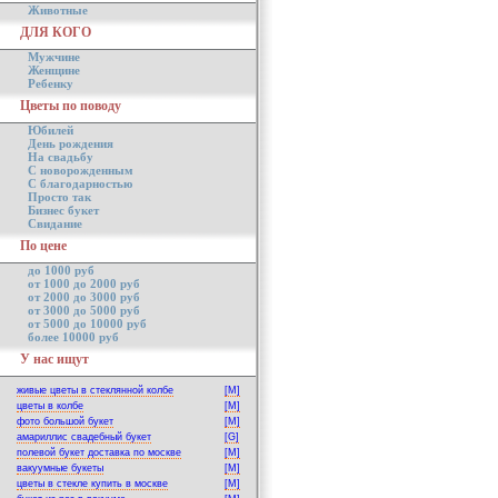
Животные
ДЛЯ КОГО
Мужчине
Женщине
Ребенку
Цветы по поводу
Юбилей
День рождения
На свадьбу
С новорожденным
С благодарностью
Просто так
Бизнес букет
Свидание
По цене
до 1000 руб
от 1000 до 2000 руб
от 2000 до 3000 руб
от 3000 до 5000 руб
от 5000 до 10000 руб
более 10000 руб
У нас ищут
живые цветы в стеклянной колбе
[M]
цветы в колбе
[M]
фото большой букет
[M]
амариллис свадебный букет
[G]
полевой букет доставка по москве
[M]
вакуумные букеты
[M]
цветы в стекле купить в москве
[M]