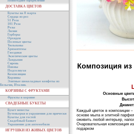
Новогоднее оформление
ДОСТАВКА ЦВЕТОВ
Букеты на 8 марта
Сердца из роз
51 Роза
101 Роза
Розы
Лилии
Герберы
Орхидеи
Полевые цветы
Тюльпаны
Хризантемы
Гвоздики
Экзотические цветы
Ландыши
Сирень
Композиция из
Пионы
Подсолнухи
Композиции
Корзины
Элитные шоколадные конфеты из
Бельгии, Италии.
КОРЗИНЫ С ФРУКТАМИ
Основные цвет
Фрукты в корзине
Высот
СВАДЕБНЫЕ БУКЕТЫ
Диамет
Букет невесты
Каждый цветок в композиции – 
Бутоньерки и украшения для прически
основе мыла и элитной парфюм
Букеты для гостей
оживить любой интерьер, напо
Свадебный банкет
Очаровательная композиция и
Украшение для автомобиля
подарком
ИГРУШКИ ИЗ ЖИВЫХ ЦВЕТОВ