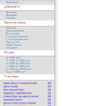
Животные
ДЛЯ КОГО
Мужчине
Женщине
Ребенку
Цветы по поводу
Юбилей
День рождения
На свадьбу
С новорожденным
С благодарностью
Просто так
Бизнес букет
Свидание
По цене
до 1000 руб
от 1000 до 2000 руб
от 2000 до 3000 руб
от 3000 до 5000 руб
от 5000 до 10000 руб
более 10000 руб
У нас ищут
живые цветы в стеклянной колбе
[M]
цветы в колбе
[M]
фото большой букет
[M]
амариллис свадебный букет
[G]
полевой букет доставка по москве
[M]
вакуумные букеты
[M]
цветы в стекле купить в москве
[M]