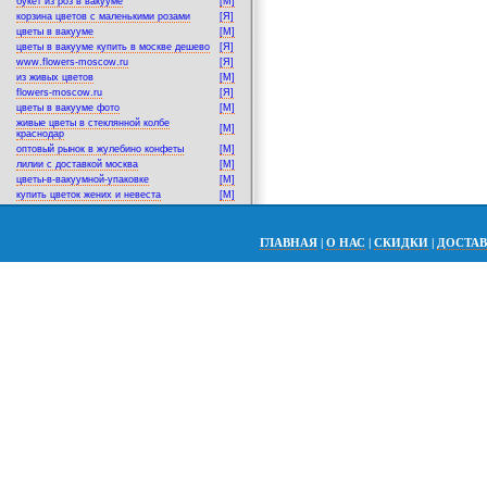
букет из роз в вакууме
[M]
корзина цветов с маленькими розами
[Я]
цветы в вакууме
[M]
цветы в вакууме купить в москве дешево
[Я]
www.flowers-moscow.ru
[Я]
из живых цветов
[M]
flowers-moscow.ru
[Я]
цветы в вакууме фото
[M]
живые цветы в стеклянной колбе
[M]
краснодар
оптовый рынок в жулебино конфеты
[M]
лилии с доставкой москва
[M]
цветы-в-вакуумной-упаковке
[M]
купить цветок жених и невеста
[M]
ГЛАВНАЯ
|
О НАС
|
СКИДКИ
|
ДОСТА