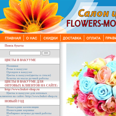
Поиск букета
ЦВЕТЫ В ВАКУУМЕ
Новинки
Розы в вакууме
Орхидеи в вакууме
Цветы в вакууме(цветы в стекле)
Букеты из мыла ручной работы
ЦВЕТЫ В ВАКУУМЕ ДЛЯ
ОПТОВЫХ КЛИЕНТОВ НА САЙТЕ:
http://www.buket-shop.ru
Цветы в вакууме для оптовых
клиентов на сайте: http://www.buket-shop.ru
НОВЫЙ ГОД
Новогодние композиции
Новогодние корзины
Имбирное печенье ручной работы