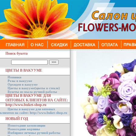
Поиск букета
ЦВЕТЫ В ВАКУУМЕ
Новинки
Розы в вакууме
Орхидеи в вакууме
Цветы в вакууме(цветы в стекле)
Букеты из мыла ручной работы
ЦВЕТЫ В ВАКУУМЕ ДЛЯ
ОПТОВЫХ КЛИЕНТОВ НА САЙТЕ:
http://www.buket-shop.ru
Цветы в вакууме для оптовых
клиентов на сайте: http://www.buket-shop.ru
НОВЫЙ ГОД
Новогодние композиции
Новогодние корзины
Имбирное печенье ручной работы