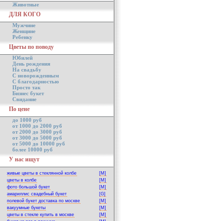
Животные
ДЛЯ КОГО
Мужчине
Женщине
Ребенку
Цветы по поводу
Юбилей
День рождения
На свадьбу
С новорожденным
С благодарностью
Просто так
Бизнес букет
Свидание
По цене
до 1000 руб
от 1000 до 2000 руб
от 2000 до 3000 руб
от 3000 до 5000 руб
от 5000 до 10000 руб
более 10000 руб
У нас ищут
живые цветы в стеклянной колбе
[M]
цветы в колбе
[M]
фото большой букет
[M]
амариллис свадебный букет
[G]
полевой букет доставка по москве
[M]
вакуумные букеты
[M]
цветы в стекле купить в москве
[M]