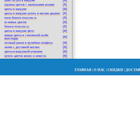
букет из роз в вакууме
[M]
корзина цветов с маленькими розами
[Я]
цветы в вакууме
[M]
цветы в вакууме купить в москве дешево
[Я]
www.flowers-moscow.ru
[Я]
из живых цветов
[M]
flowers-moscow.ru
[Я]
цветы в вакууме фото
[M]
живые цветы в стеклянной колбе
[M]
краснодар
оптовый рынок в жулебино конфеты
[M]
лилии с доставкой москва
[M]
цветы-в-вакуумной-упаковке
[M]
купить цветок жених и невеста
[M]
ГЛАВНАЯ
|
О НАС
|
СКИДКИ
|
ДОСТА