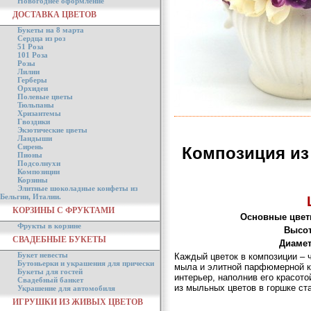
Новогоднее оформление
ДОСТАВКА ЦВЕТОВ
Букеты на 8 марта
Сердца из роз
51 Роза
101 Роза
Розы
Лилии
Герберы
Орхидеи
Полевые цветы
Тюльпаны
Хризантемы
Гвоздики
Экзотические цветы
Ландыши
Сирень
Композиция из
Пионы
Подсолнухи
Композиции
Корзины
Элитные шоколадные конфеты из
Бельгии, Италии.
КОРЗИНЫ С ФРУКТАМИ
Основные цвет
Фрукты в корзине
Высот
СВАДЕБНЫЕ БУКЕТЫ
Диамет
Букет невесты
Каждый цветок в композиции – 
Бутоньерки и украшения для прически
мыла и элитной парфюмерной к
Букеты для гостей
интерьер, наполнив его красот
Свадебный банкет
из мыльных цветов в горшке с
Украшение для автомобиля
ИГРУШКИ ИЗ ЖИВЫХ ЦВЕТОВ