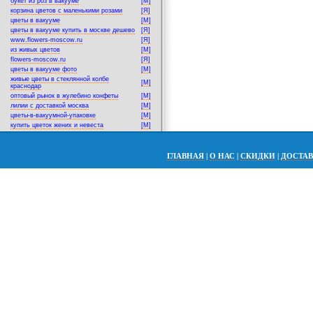
букет из роз в вакууме
[M]
корзина цветов с маленькими розами
[Я]
цветы в вакууме
[M]
цветы в вакууме купить в москве дешево
[Я]
www.flowers-moscow.ru
[Я]
из живых цветов
[M]
flowers-moscow.ru
[Я]
цветы в вакууме фото
[M]
живые цветы в стеклянной колбе
[M]
краснодар
оптовый рынок в жулебино конфеты
[M]
лилии с доставкой москва
[M]
цветы-в-вакуумной-упаковке
[M]
купить цветок жених и невеста
[M]
ГЛАВНАЯ
|
О НАС
|
СКИДКИ
|
ДОСТА