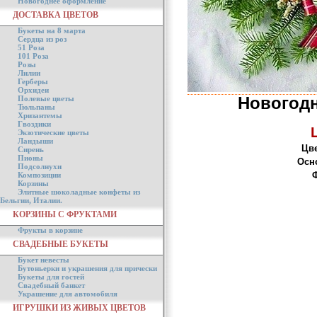
Новогоднее оформление
ДОСТАВКА ЦВЕТОВ
Букеты на 8 марта
Сердца из роз
51 Роза
101 Роза
Розы
Лилии
Герберы
Орхидеи
Новогод
Полевые цветы
Тюльпаны
Хризантемы
Гвоздики
Экзотические цветы
Ландыши
Цве
Сирень
Пионы
Осн
Подсолнухи
Ф
Композиции
Корзины
Элитные шоколадные конфеты из
Бельгии, Италии.
КОРЗИНЫ С ФРУКТАМИ
Фрукты в корзине
СВАДЕБНЫЕ БУКЕТЫ
Букет невесты
Бутоньерки и украшения для прически
Букеты для гостей
Свадебный банкет
Украшение для автомобиля
ИГРУШКИ ИЗ ЖИВЫХ ЦВЕТОВ