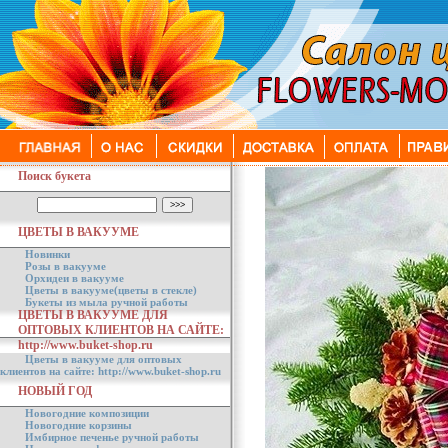
Поиск букета
ЦВЕТЫ В ВАКУУМЕ
Новинки
Розы в вакууме
Орхидеи в вакууме
Цветы в вакууме(цветы в стекле)
Букеты из мыла ручной работы
ЦВЕТЫ В ВАКУУМЕ ДЛЯ
ОПТОВЫХ КЛИЕНТОВ НА САЙТЕ:
http://www.buket-shop.ru
Цветы в вакууме для оптовых
клиентов на сайте: http://www.buket-shop.ru
НОВЫЙ ГОД
Новогодние композиции
Новогодние корзины
Имбирное печенье ручной работы