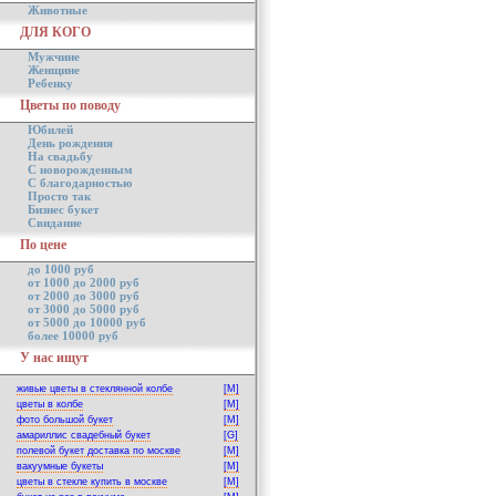
Животные
ДЛЯ КОГО
Мужчине
Женщине
Ребенку
Цветы по поводу
Юбилей
День рождения
На свадьбу
С новорожденным
С благодарностью
Просто так
Бизнес букет
Свидание
По цене
до 1000 руб
от 1000 до 2000 руб
от 2000 до 3000 руб
от 3000 до 5000 руб
от 5000 до 10000 руб
более 10000 руб
У нас ищут
живые цветы в стеклянной колбе
[M]
цветы в колбе
[M]
фото большой букет
[M]
амариллис свадебный букет
[G]
полевой букет доставка по москве
[M]
вакуумные букеты
[M]
цветы в стекле купить в москве
[M]