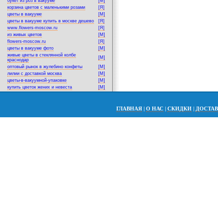
букет из роз в вакууме
[M]
корзина цветов с маленькими розами
[Я]
цветы в вакууме
[M]
цветы в вакууме купить в москве дешево
[Я]
www.flowers-moscow.ru
[Я]
из живых цветов
[M]
flowers-moscow.ru
[Я]
цветы в вакууме фото
[M]
живые цветы в стеклянной колбе
[M]
краснодар
оптовый рынок в жулебино конфеты
[M]
лилии с доставкой москва
[M]
цветы-в-вакуумной-упаковке
[M]
купить цветок жених и невеста
[M]
ГЛАВНАЯ
|
О НАС
|
СКИДКИ
|
ДОСТА