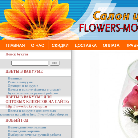
Поиск букета
ЦВЕТЫ В ВАКУУМЕ
Новинки
Розы в вакууме
Орхидеи в вакууме
Цветы в вакууме(цветы в стекле)
Букеты из мыла ручной работы
ЦВЕТЫ В ВАКУУМЕ ДЛЯ
ОПТОВЫХ КЛИЕНТОВ НА САЙТЕ:
http://www.buket-shop.ru
Цветы в вакууме для оптовых
клиентов на сайте: http://www.buket-shop.ru
НОВЫЙ ГОД
Новогодние композиции
Новогодние корзины
Имбирное печенье ручной работы