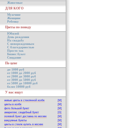
Животные
ДЛЯ КОГО
Мужчине
Женщине
Ребенку
Цветы по поводу
Юбилей
День рождения
На свадьбу
С новорожденным
С благодарностью
Просто так
Бизнес букет
Свидание
По цене
до 1000 руб
от 1000 до 2000 руб
от 2000 до 3000 руб
от 3000 до 5000 руб
от 5000 до 10000 руб
более 10000 руб
У нас ищут
живые цветы в стеклянной колбе
[M]
цветы в колбе
[M]
фото большой букет
[M]
амариллис свадебный букет
[G]
полевой букет доставка по москве
[M]
вакуумные букеты
[M]
цветы в стекле купить в москве
[M]