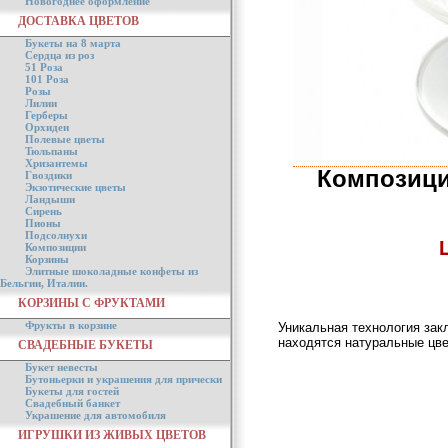
Новогоднее оформление
ДОСТАВКА ЦВЕТОВ
Букеты на 8 марта
Сердца из роз
51 Роза
101 Роза
Розы
Лилии
Герберы
Орхидеи
Полевые цветы
Тюльпаны
Хризантемы
Композици
Гвоздики
Экзотические цветы
Ландыши
Сирень
Пионы
Подсолнухи
Композиции
Корзины
Элитные шоколадные конфеты из
Бельгии, Италии.
КОРЗИНЫ С ФРУКТАМИ
Фрукты в корзине
Уникальная технология зак
находятся натуральные цве
СВАДЕБНЫЕ БУКЕТЫ
Букет невесты
Бутоньерки и украшения для прически
Букеты для гостей
Свадебный банкет
Украшение для автомобиля
ИГРУШКИ ИЗ ЖИВЫХ ЦВЕТОВ