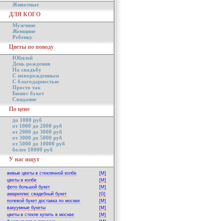
Животные
ДЛЯ КОГО
Мужчине
Женщине
Ребенку
Цветы по поводу
Юбилей
День рождения
На свадьбу
С новорожденным
С благодарностью
Просто так
Бизнес букет
Свидание
По цене
до 1000 руб
от 1000 до 2000 руб
от 2000 до 3000 руб
от 3000 до 5000 руб
от 5000 до 10000 руб
более 10000 руб
У нас ищут
живые цветы в стеклянной колбе
[M]
цветы в колбе
[M]
фото большой букет
[M]
амариллис свадебный букет
[G]
полевой букет доставка по москве
[M]
вакуумные букеты
[M]
цветы в стекле купить в москве
[M]