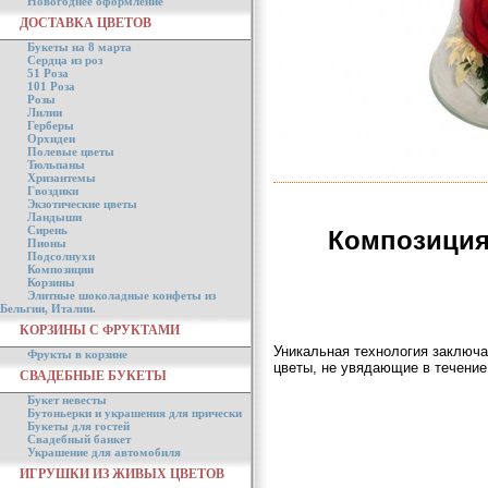
Новогоднее оформление
ДОСТАВКА ЦВЕТОВ
Букеты на 8 марта
Сердца из роз
51 Роза
101 Роза
Розы
Лилии
Герберы
Орхидеи
Полевые цветы
Тюльпаны
Хризантемы
Гвоздики
Экзотические цветы
Ландыши
Сирень
Композиция
Пионы
Подсолнухи
Композиции
Корзины
Элитные шоколадные конфеты из
Бельгии, Италии.
КОРЗИНЫ С ФРУКТАМИ
Уникальная технология заключа
Фрукты в корзине
цветы, не увядающие в течение
СВАДЕБНЫЕ БУКЕТЫ
Букет невесты
Бутоньерки и украшения для прически
Букеты для гостей
Свадебный банкет
Украшение для автомобиля
ИГРУШКИ ИЗ ЖИВЫХ ЦВЕТОВ