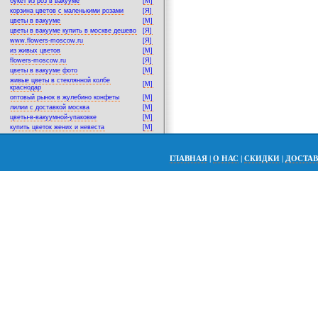
букет из роз в вакууме
[M]
корзина цветов с маленькими розами
[Я]
цветы в вакууме
[M]
цветы в вакууме купить в москве дешево
[Я]
www.flowers-moscow.ru
[Я]
из живых цветов
[M]
flowers-moscow.ru
[Я]
цветы в вакууме фото
[M]
живые цветы в стеклянной колбе
[M]
краснодар
оптовый рынок в жулебино конфеты
[M]
лилии с доставкой москва
[M]
цветы-в-вакуумной-упаковке
[M]
купить цветок жених и невеста
[M]
ГЛАВНАЯ
|
О НАС
|
СКИДКИ
|
ДОСТА