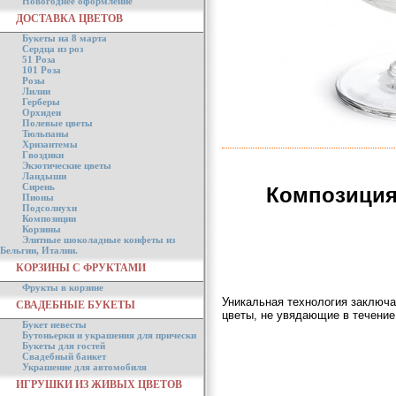
Новогоднее оформление
ДОСТАВКА ЦВЕТОВ
Букеты на 8 марта
Сердца из роз
51 Роза
101 Роза
Розы
Лилии
Герберы
Орхидеи
Полевые цветы
Тюльпаны
Хризантемы
Гвоздики
Экзотические цветы
Ландыши
Сирень
Композиция
Пионы
Подсолнухи
Композиции
Корзины
Элитные шоколадные конфеты из
Бельгии, Италии.
КОРЗИНЫ С ФРУКТАМИ
Фрукты в корзине
Уникальная технология заключа
СВАДЕБНЫЕ БУКЕТЫ
цветы, не увядающие в течение
Букет невесты
Бутоньерки и украшения для прически
Букеты для гостей
Свадебный банкет
Украшение для автомобиля
ИГРУШКИ ИЗ ЖИВЫХ ЦВЕТОВ