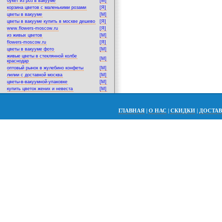
букет из роз в вакууме
[M]
корзина цветов с маленькими розами
[Я]
цветы в вакууме
[M]
цветы в вакууме купить в москве дешево
[Я]
www.flowers-moscow.ru
[Я]
из живых цветов
[M]
flowers-moscow.ru
[Я]
цветы в вакууме фото
[M]
живые цветы в стеклянной колбе
[M]
краснодар
оптовый рынок в жулебино конфеты
[M]
лилии с доставкой москва
[M]
цветы-в-вакуумной-упаковке
[M]
купить цветок жених и невеста
[M]
ГЛАВНАЯ
|
О НАС
|
СКИДКИ
|
ДОСТА