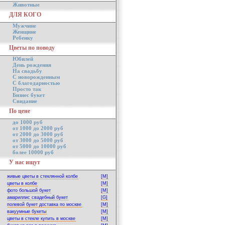
Животные
ДЛЯ КОГО
Мужчине
Женщине
Ребенку
Цветы по поводу
Юбилей
День рождения
На свадьбу
С новорожденным
С благодарностью
Просто так
Бизнес букет
Свидание
По цене
до 1000 руб
от 1000 до 2000 руб
от 2000 до 3000 руб
от 3000 до 5000 руб
от 5000 до 10000 руб
более 10000 руб
У нас ищут
живые цветы в стеклянной колбе
[M]
цветы в колбе
[M]
фото большой букет
[M]
амариллис свадебный букет
[G]
полевой букет доставка по москве
[M]
вакуумные букеты
[M]
цветы в стекле купить в москве
[M]