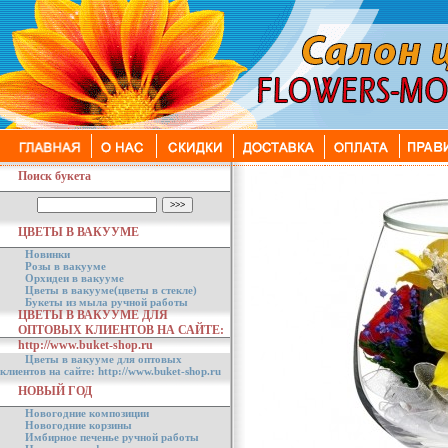
Поиск букета
ЦВЕТЫ В ВАКУУМЕ
Новинки
Розы в вакууме
Орхидеи в вакууме
Цветы в вакууме(цветы в стекле)
Букеты из мыла ручной работы
ЦВЕТЫ В ВАКУУМЕ ДЛЯ
ОПТОВЫХ КЛИЕНТОВ НА САЙТЕ:
http://www.buket-shop.ru
Цветы в вакууме для оптовых
клиентов на сайте: http://www.buket-shop.ru
НОВЫЙ ГОД
Новогодние композиции
Новогодние корзины
Имбирное печенье ручной работы