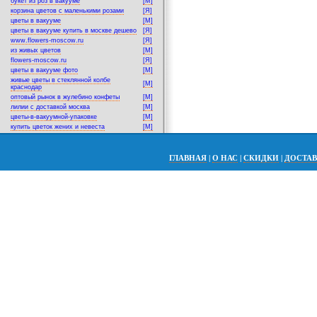
букет из роз в вакууме
[M]
корзина цветов с маленькими розами
[Я]
цветы в вакууме
[M]
цветы в вакууме купить в москве дешево
[Я]
www.flowers-moscow.ru
[Я]
из живых цветов
[M]
flowers-moscow.ru
[Я]
цветы в вакууме фото
[M]
живые цветы в стеклянной колбе
[M]
краснодар
оптовый рынок в жулебино конфеты
[M]
лилии с доставкой москва
[M]
цветы-в-вакуумной-упаковке
[M]
купить цветок жених и невеста
[M]
ГЛАВНАЯ
|
О НАС
|
СКИДКИ
|
ДОСТА