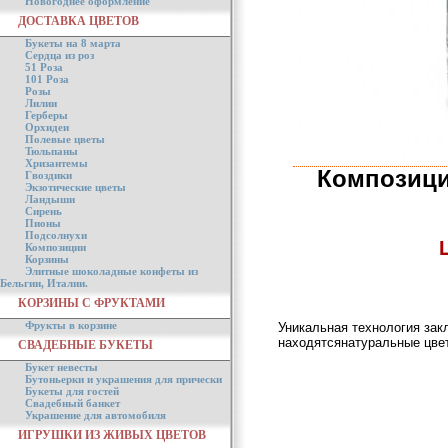
Новогоднее оформление
ДОСТАВКА ЦВЕТОВ
Букеты на 8 марта
Сердца из роз
51 Роза
101 Роза
Розы
Лилии
Герберы
Орхидеи
Полевые цветы
Тюльпаны
Хризантемы
Композици
Гвоздики
Экзотические цветы
Ландыши
Сирень
Пионы
Подсолнухи
Композиции
Корзины
Элитные шоколадные конфеты из
Бельгии, Италии.
КОРЗИНЫ С ФРУКТАМИ
Фрукты в корзине
Уникальная технология зак
находятсянатуральные цвет
СВАДЕБНЫЕ БУКЕТЫ
Букет невесты
Бутоньерки и украшения для прически
Букеты для гостей
Свадебный банкет
Украшение для автомобиля
ИГРУШКИ ИЗ ЖИВЫХ ЦВЕТОВ