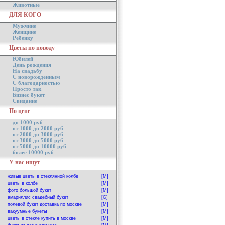
Животные
ДЛЯ КОГО
Мужчине
Женщине
Ребенку
Цветы по поводу
Юбилей
День рождения
На свадьбу
С новорожденным
С благодарностью
Просто так
Бизнес букет
Свидание
По цене
до 1000 руб
от 1000 до 2000 руб
от 2000 до 3000 руб
от 3000 до 5000 руб
от 5000 до 10000 руб
более 10000 руб
У нас ищут
живые цветы в стеклянной колбе
[M]
цветы в колбе
[M]
фото большой букет
[M]
амариллис свадебный букет
[G]
полевой букет доставка по москве
[M]
вакуумные букеты
[M]
цветы в стекле купить в москве
[M]