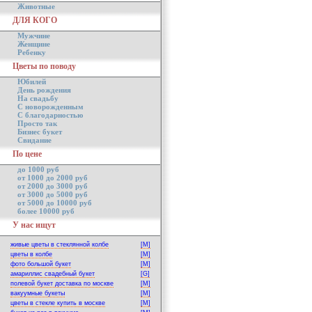
Животные
ДЛЯ КОГО
Мужчине
Женщине
Ребенку
Цветы по поводу
Юбилей
День рождения
На свадьбу
С новорожденным
С благодарностью
Просто так
Бизнес букет
Свидание
По цене
до 1000 руб
от 1000 до 2000 руб
от 2000 до 3000 руб
от 3000 до 5000 руб
от 5000 до 10000 руб
более 10000 руб
У нас ищут
живые цветы в стеклянной колбе
[M]
цветы в колбе
[M]
фото большой букет
[M]
амариллис свадебный букет
[G]
полевой букет доставка по москве
[M]
вакуумные букеты
[M]
цветы в стекле купить в москве
[M]