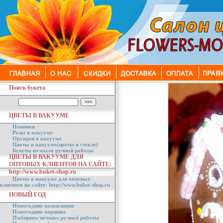
Поиск букета
ЦВЕТЫ В ВАКУУМЕ
Новинки
Розы в вакууме
Орхидеи в вакууме
Цветы в вакууме(цветы в стекле)
Букеты из мыла ручной работы
ЦВЕТЫ В ВАКУУМЕ ДЛЯ
ОПТОВЫХ КЛИЕНТОВ НА САЙТЕ:
http://www.buket-shop.ru
Цветы в вакууме для оптовых
клиентов на сайте: http://www.buket-shop.ru
НОВЫЙ ГОД
Новогодние композиции
Новогодние корзины
Имбирное печенье ручной работы