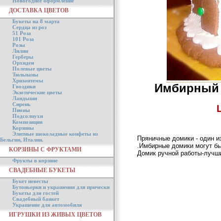
Новогоднее оформление
ДОСТАВКА ЦВЕТОВ
Букеты на 8 марта
Сердца из роз
51 Роза
101 Роза
Розы
Лилии
Герберы
Орхидеи
Полевые цветы
Тюльпаны
Хризантемы
Имбирный 
Гвоздики
Экзотические цветы
Ландыши
Сирень
Пионы
Подсолнухи
Композиции
Корзины
Элитные шоколадные конфеты из
Пряничные домики - один и
Бельгии, Италии.
.Имбирные домики могут б
КОРЗИНЫ С ФРУКТАМИ
Домик ручной работы-лучши
Фрукты в корзине
СВАДЕБНЫЕ БУКЕТЫ
Букет невесты
Бутоньерки и украшения для прически
Букеты для гостей
Свадебный банкет
Украшение для автомобиля
ИГРУШКИ ИЗ ЖИВЫХ ЦВЕТОВ