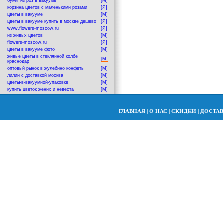
букет из роз в вакууме
[M]
корзина цветов с маленькими розами
[Я]
цветы в вакууме
[M]
цветы в вакууме купить в москве дешево
[Я]
www.flowers-moscow.ru
[Я]
из живых цветов
[M]
flowers-moscow.ru
[Я]
цветы в вакууме фото
[M]
живые цветы в стеклянной колбе
[M]
краснодар
оптовый рынок в жулебино конфеты
[M]
лилии с доставкой москва
[M]
цветы-в-вакуумной-упаковке
[M]
купить цветок жених и невеста
[M]
ГЛАВНАЯ
|
О НАС
|
СКИДКИ
|
ДОСТА