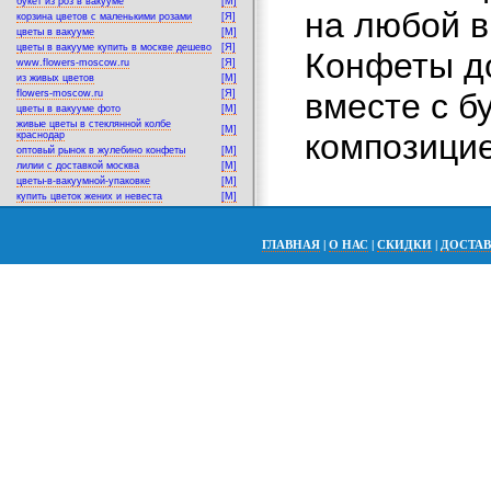
букет из роз в вакууме
[M]
на любой в
корзина цветов с маленькими розами
[Я]
цветы в вакууме
[M]
цветы в вакууме купить в москве дешево
[Я]
Конфеты до
www.flowers-moscow.ru
[Я]
из живых цветов
[M]
вместе с б
flowers-moscow.ru
[Я]
цветы в вакууме фото
[M]
живые цветы в стеклянной колбе
[M]
композицие
краснодар
оптовый рынок в жулебино конфеты
[M]
лилии с доставкой москва
[M]
цветы-в-вакуумной-упаковке
[M]
купить цветок жених и невеста
[M]
ГЛАВНАЯ
|
О НАС
|
СКИДКИ
|
ДОСТА