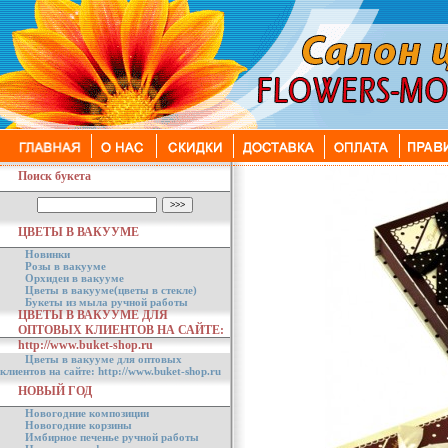
Поиск букета
ЦВЕТЫ В ВАКУУМЕ
Новинки
Розы в вакууме
Орхидеи в вакууме
Цветы в вакууме(цветы в стекле)
Букеты из мыла ручной работы
ЦВЕТЫ В ВАКУУМЕ ДЛЯ
ОПТОВЫХ КЛИЕНТОВ НА САЙТЕ:
http://www.buket-shop.ru
Цветы в вакууме для оптовых
клиентов на сайте: http://www.buket-shop.ru
НОВЫЙ ГОД
Новогодние композиции
Новогодние корзины
Имбирное печенье ручной работы