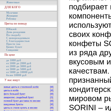
Животные
подбирает 
ДЛЯ КОГО
Мужчине
компоненты
Женщине
Ребенку
используют
Цветы по поводу
Юбилей
своих конф
День рождения
На свадьбу
С новорожденным
конфеты S
С благодарностью
Просто так
Бизнес букет
из ряда др
Свидание
По цене
вкусовым 
до 1000 руб
от 1000 до 2000 руб
от 2000 до 3000 руб
качествам.
от 3000 до 5000 руб
от 5000 до 10000 руб
более 10000 руб
признанны
У нас ищут
кондитерск
живые цветы в стеклянной колбе
[M]
цветы в колбе
[M]
фото большой букет
[M]
мировом р
амариллис свадебный букет
[G]
полевой букет доставка по москве
[M]
вакуумные букеты
[M]
SORINI – 
цветы в стекле купить в москве
[M]