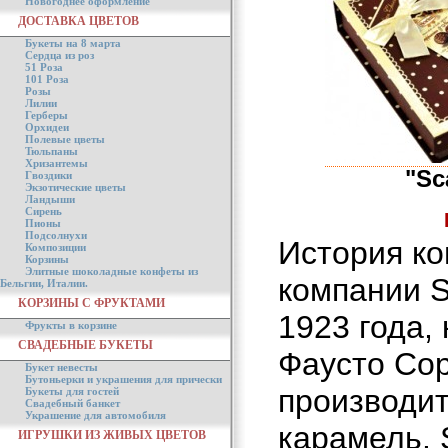
Новогоднее оформление
ДОСТАВКА ЦВЕТОВ
Букеты на 8 марта
Сердца из роз
51 Роза
101 Роза
Розы
Лилии
Герберы
Орхидеи
Полевые цветы
Тюльпаны
Хризантемы
"Sc
Гвоздики
Экзотические цветы
Ландыши
Сирень
Пионы
Подсолнухи
История ко
Композиции
Корзины
Элитные шоколадные конфеты из
компании S
Бельгии, Италии.
КОРЗИНЫ С ФРУКТАМИ
1923 года,
Фрукты в корзине
СВАДЕБНЫЕ БУКЕТЫ
Фаусто Со
Букет невесты
Бутоньерки и украшения для прически
производит
Букеты для гостей
Свадебный банкет
Украшение для автомобиля
карамель.
ИГРУШКИ ИЗ ЖИВЫХ ЦВЕТОВ