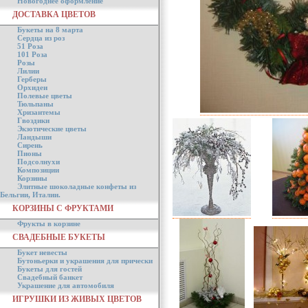
Новогоднее оформление
ДОСТАВКА ЦВЕТОВ
Букеты на 8 марта
Сердца из роз
51 Роза
101 Роза
Розы
Лилии
Герберы
Орхидеи
Полевые цветы
Тюльпаны
Хризантемы
Гвоздики
Экзотические цветы
Ландыши
Сирень
Пионы
Подсолнухи
Композиции
Корзины
Элитные шоколадные конфеты из
Бельгии, Италии.
КОРЗИНЫ С ФРУКТАМИ
Фрукты в корзине
СВАДЕБНЫЕ БУКЕТЫ
Букет невесты
Бутоньерки и украшения для прически
Букеты для гостей
Свадебный банкет
Украшение для автомобиля
ИГРУШКИ ИЗ ЖИВЫХ ЦВЕТОВ