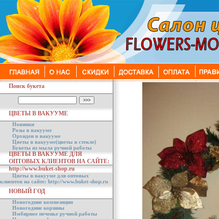
Поиск букета
ЦВЕТЫ В ВАКУУМЕ
Новинки
Розы в вакууме
Орхидеи в вакууме
Цветы в вакууме(цветы в стекле)
Букеты из мыла ручной работы
ЦВЕТЫ В ВАКУУМЕ ДЛЯ
ОПТОВЫХ КЛИЕНТОВ НА САЙТЕ:
http://www.buket-shop.ru
Цветы в вакууме для оптовых
клиентов на сайте: http://www.buket-shop.ru
НОВЫЙ ГОД
Новогодние композиции
Новогодние корзины
Имбирное печенье ручной работы