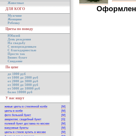
Животные
Оформлени
ДЛЯ КОГО
Мужчине
Женщине
Ребенку
Цветы по поводу
Юбилей
День рождения
На свадьбу
С новорожденным
С благодарностью
Просто так
Бизнес букет
Свидание
По цене
до 1000 руб
от 1000 до 2000 руб
от 2000 до 3000 руб
от 3000 до 5000 руб
от 5000 до 10000 руб
более 10000 руб
У нас ищут
живые цветы в стеклянной колбе
[M]
цветы в колбе
[M]
фото большой букет
[M]
амариллис свадебный букет
[G]
полевой букет доставка по москве
[M]
вакуумные букеты
[M]
цветы в стекле купить в москве
[M]