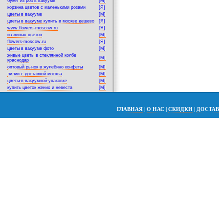
букет из роз в вакууме
[M]
корзина цветов с маленькими розами
[Я]
цветы в вакууме
[M]
цветы в вакууме купить в москве дешево
[Я]
www.flowers-moscow.ru
[Я]
из живых цветов
[M]
flowers-moscow.ru
[Я]
цветы в вакууме фото
[M]
живые цветы в стеклянной колбе
[M]
краснодар
оптовый рынок в жулебино конфеты
[M]
лилии с доставкой москва
[M]
цветы-в-вакуумной-упаковке
[M]
купить цветок жених и невеста
[M]
ГЛАВНАЯ
|
О НАС
|
СКИДКИ
|
ДОСТА