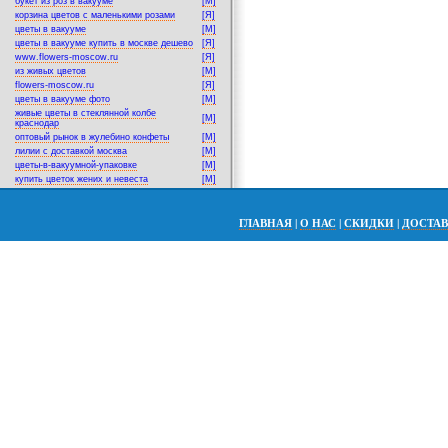
букет из роз в вакууме
[M]
корзина цветов с маленькими розами
[Я]
цветы в вакууме
[M]
цветы в вакууме купить в москве дешево
[Я]
www.flowers-moscow.ru
[Я]
из живых цветов
[M]
flowers-moscow.ru
[Я]
цветы в вакууме фото
[M]
живые цветы в стеклянной колбе
[M]
краснодар
оптовый рынок в жулебино конфеты
[M]
лилии с доставкой москва
[M]
цветы-в-вакуумной-упаковке
[M]
купить цветок жених и невеста
[M]
ГЛАВНАЯ
|
О НАС
|
СКИДКИ
|
ДОСТА