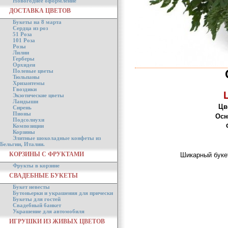
Новогоднее оформление
ДОСТАВКА ЦВЕТОВ
Букеты на 8 марта
Сердца из роз
51 Роза
101 Роза
Розы
Лилии
Герберы
Орхидеи
Полевые цветы
Тюльпаны
Хризантемы
Гвоздики
Экзотические цветы
Ландыши
Цв
Сирень
Пионы
Осн
Подсолнухи
Композиции
Корзины
Элитные шоколадные конфеты из
Бельгии, Италии.
КОРЗИНЫ С ФРУКТАМИ
Шикарный буке
Фрукты в корзине
СВАДЕБНЫЕ БУКЕТЫ
Букет невесты
Бутоньерки и украшения для прически
Букеты для гостей
Свадебный банкет
Украшение для автомобиля
ИГРУШКИ ИЗ ЖИВЫХ ЦВЕТОВ