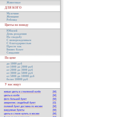
Животные
ДЛЯ КОГО
Мужчине
Женщине
Ребенку
Цветы по поводу
Юбилей
День рождения
На свадьбу
С новорожденным
С благодарностью
Просто так
Бизнес букет
Свидание
По цене
до 1000 руб
от 1000 до 2000 руб
от 2000 до 3000 руб
от 3000 до 5000 руб
от 5000 до 10000 руб
более 10000 руб
У нас ищут
живые цветы в стеклянной колбе
[M]
цветы в колбе
[M]
фото большой букет
[M]
амариллис свадебный букет
[G]
полевой букет доставка по москве
[M]
вакуумные букеты
[M]
цветы в стекле купить в москве
[M]