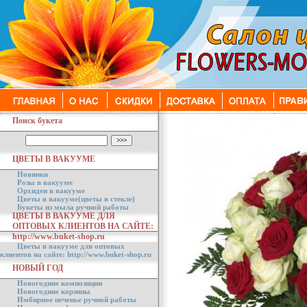
Поиск букета
ЦВЕТЫ В ВАКУУМЕ
Новинки
Розы в вакууме
Орхидеи в вакууме
Цветы в вакууме(цветы в стекле)
Букеты из мыла ручной работы
ЦВЕТЫ В ВАКУУМЕ ДЛЯ
ОПТОВЫХ КЛИЕНТОВ НА САЙТЕ:
http://www.buket-shop.ru
Цветы в вакууме для оптовых
клиентов на сайте: http://www.buket-shop.ru
НОВЫЙ ГОД
Новогодние композиции
Новогодние корзины
Имбирное печенье ручной работы