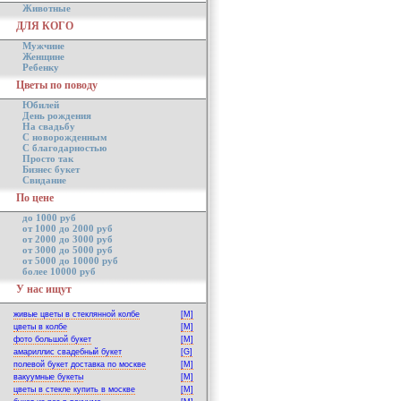
Животные
ДЛЯ КОГО
Мужчине
Женщине
Ребенку
Цветы по поводу
Юбилей
День рождения
На свадьбу
С новорожденным
С благодарностью
Просто так
Бизнес букет
Свидание
По цене
до 1000 руб
от 1000 до 2000 руб
от 2000 до 3000 руб
от 3000 до 5000 руб
от 5000 до 10000 руб
более 10000 руб
У нас ищут
живые цветы в стеклянной колбе
[M]
цветы в колбе
[M]
фото большой букет
[M]
амариллис свадебный букет
[G]
полевой букет доставка по москве
[M]
вакуумные букеты
[M]
цветы в стекле купить в москве
[M]