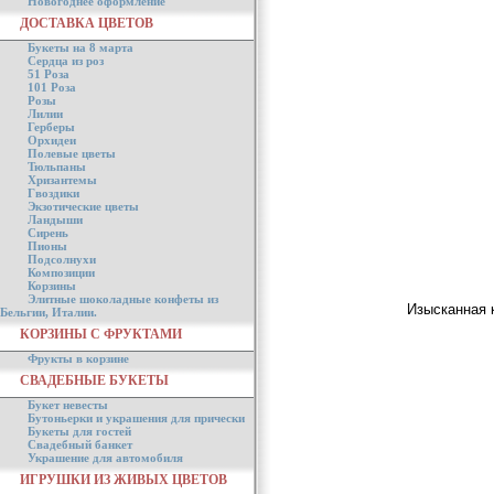
Новогоднее оформление
ДОСТАВКА ЦВЕТОВ
Букеты на 8 марта
Сердца из роз
51 Роза
101 Роза
Розы
Лилии
Герберы
Орхидеи
Полевые цветы
Тюльпаны
Хризантемы
Гвоздики
Экзотические цветы
Ландыши
Сирень
Пионы
Подсолнухи
Композиции
Корзины
Элитные шоколадные конфеты из
Изысканная 
Бельгии, Италии.
КОРЗИНЫ С ФРУКТАМИ
Фрукты в корзине
СВАДЕБНЫЕ БУКЕТЫ
Букет невесты
Бутоньерки и украшения для прически
Букеты для гостей
Свадебный банкет
Украшение для автомобиля
ИГРУШКИ ИЗ ЖИВЫХ ЦВЕТОВ