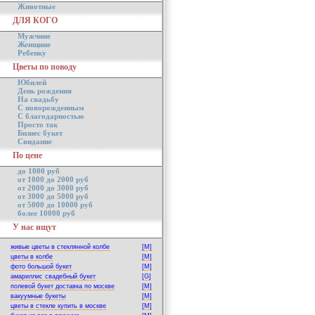
Животные
ДЛЯ КОГО
Мужчине
Женщине
Ребенку
Цветы по поводу
Юбилей
День рождения
На свадьбу
С новорожденным
С благодарностью
Просто так
Бизнес букет
Свидание
По цене
до 1000 руб
от 1000 до 2000 руб
от 2000 до 3000 руб
от 3000 до 5000 руб
от 5000 до 10000 руб
более 10000 руб
У нас ищут
живые цветы в стеклянной колбе
[M]
цветы в колбе
[M]
фото большой букет
[M]
амариллис свадебный букет
[G]
полевой букет доставка по москве
[M]
вакуумные букеты
[M]
цветы в стекле купить в москве
[M]