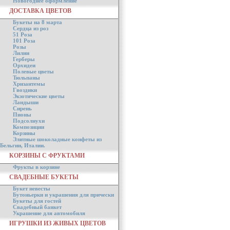
Новогоднее оформление
ДОСТАВКА ЦВЕТОВ
Букеты на 8 марта
Сердца из роз
51 Роза
101 Роза
Розы
Лилии
Герберы
Орхидеи
Полевые цветы
Тюльпаны
Хризантемы
Гвоздики
Экзотические цветы
Ландыши
Сирень
Пионы
Подсолнухи
Композиции
Корзины
Элитные шоколадные конфеты из
Бельгии, Италии.
КОРЗИНЫ С ФРУКТАМИ
Фрукты в корзине
СВАДЕБНЫЕ БУКЕТЫ
Букет невесты
Бутоньерки и украшения для прически
Букеты для гостей
Свадебный банкет
Украшение для автомобиля
ИГРУШКИ ИЗ ЖИВЫХ ЦВЕТОВ