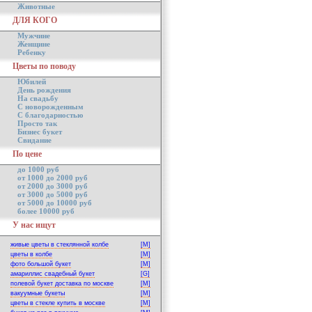
Животные
ДЛЯ КОГО
Мужчине
Женщине
Ребенку
Цветы по поводу
Юбилей
День рождения
На свадьбу
С новорожденным
С благодарностью
Просто так
Бизнес букет
Свидание
По цене
до 1000 руб
от 1000 до 2000 руб
от 2000 до 3000 руб
от 3000 до 5000 руб
от 5000 до 10000 руб
более 10000 руб
У нас ищут
живые цветы в стеклянной колбе
[M]
цветы в колбе
[M]
фото большой букет
[M]
амариллис свадебный букет
[G]
полевой букет доставка по москве
[M]
вакуумные букеты
[M]
цветы в стекле купить в москве
[M]