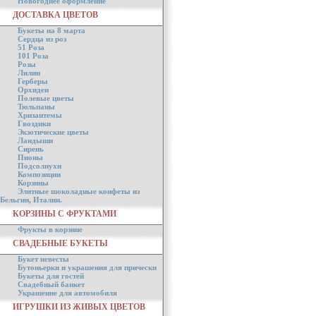
Новогоднее оформление
ДОСТАВКА ЦВЕТОВ
Букеты на 8 марта
Сердца из роз
51 Роза
101 Роза
Розы
Лилии
Герберы
Орхидеи
Полевые цветы
Тюльпаны
Хризантемы
Гвоздики
Экзотические цветы
Ландыши
Сирень
Пионы
Подсолнухи
Композиции
Корзины
Элитные шоколадные конфеты из
Бельгии, Италии.
КОРЗИНЫ С ФРУКТАМИ
Фрукты в корзине
СВАДЕБНЫЕ БУКЕТЫ
Букет невесты
Бутоньерки и украшения для прически
Букеты для гостей
Свадебный банкет
Украшение для автомобиля
ИГРУШКИ ИЗ ЖИВЫХ ЦВЕТОВ