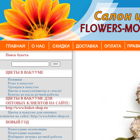
Поиск букета
ЦВЕТЫ В ВАКУУМЕ
Новинки
Розы в вакууме
Орхидеи в вакууме
Цветы в вакууме(цветы в стекле)
Букеты из мыла ручной работы
ЦВЕТЫ В ВАКУУМЕ ДЛЯ
ОПТОВЫХ КЛИЕНТОВ НА САЙТЕ:
http://www.buket-shop.ru
Цветы в вакууме для оптовых
клиентов на сайте: http://www.buket-shop.ru
НОВЫЙ ГОД
Новогодние композиции
Новогодние корзины
Имбирное печенье ручной работы