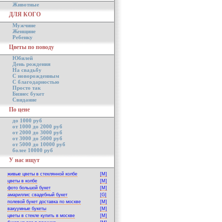
Животные
ДЛЯ КОГО
Мужчине
Женщине
Ребенку
Цветы по поводу
Юбилей
День рождения
На свадьбу
С новорожденным
С благодарностью
Просто так
Бизнес букет
Свидание
По цене
до 1000 руб
от 1000 до 2000 руб
от 2000 до 3000 руб
от 3000 до 5000 руб
от 5000 до 10000 руб
более 10000 руб
У нас ищут
живые цветы в стеклянной колбе
[M]
цветы в колбе
[M]
фото большой букет
[M]
амариллис свадебный букет
[G]
полевой букет доставка по москве
[M]
вакуумные букеты
[M]
цветы в стекле купить в москве
[M]