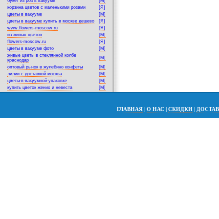
букет из роз в вакууме
[M]
корзина цветов с маленькими розами
[Я]
цветы в вакууме
[M]
цветы в вакууме купить в москве дешево
[Я]
www.flowers-moscow.ru
[Я]
из живых цветов
[M]
flowers-moscow.ru
[Я]
цветы в вакууме фото
[M]
живые цветы в стеклянной колбе
[M]
краснодар
оптовый рынок в жулебино конфеты
[M]
лилии с доставкой москва
[M]
цветы-в-вакуумной-упаковке
[M]
купить цветок жених и невеста
[M]
ГЛАВНАЯ
|
О НАС
|
СКИДКИ
|
ДОСТА