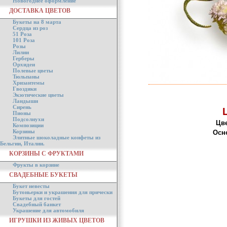
Новогоднее оформление
ДОСТАВКА ЦВЕТОВ
Букеты на 8 марта
Сердца из роз
51 Роза
101 Роза
Розы
Лилии
Герберы
Орхидеи
Полевые цветы
Тюльпаны
Хризантемы
Гвоздики
Экзотические цветы
Ландыши
Сирень
Пионы
Подсолнухи
Цве
Композиции
Корзины
Осн
Элитные шоколадные конфеты из
Бельгии, Италии.
КОРЗИНЫ С ФРУКТАМИ
Фрукты в корзине
СВАДЕБНЫЕ БУКЕТЫ
Букет невесты
Бутоньерки и украшения для прически
Букеты для гостей
Свадебный банкет
Украшение для автомобиля
ИГРУШКИ ИЗ ЖИВЫХ ЦВЕТОВ