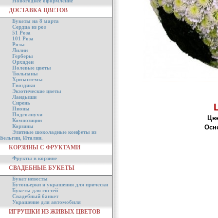
Новогоднее оформление
ДОСТАВКА ЦВЕТОВ
Букеты на 8 марта
Сердца из роз
51 Роза
101 Роза
Розы
Лилии
Герберы
Орхидеи
Полевые цветы
Тюльпаны
Хризантемы
Гвоздики
Экзотические цветы
Ландыши
Сирень
Пионы
Подсолнухи
Цве
Композиции
Корзины
Осн
Элитные шоколадные конфеты из
Бельгии, Италии.
КОРЗИНЫ С ФРУКТАМИ
Фрукты в корзине
СВАДЕБНЫЕ БУКЕТЫ
Букет невесты
Бутоньерки и украшения для прически
Букеты для гостей
Свадебный банкет
Украшение для автомобиля
ИГРУШКИ ИЗ ЖИВЫХ ЦВЕТОВ