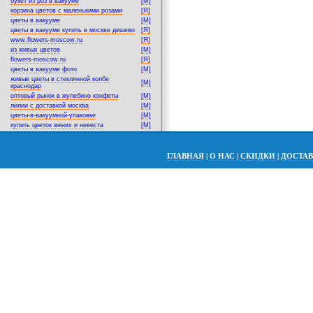
букет из роз в вакууме
[M]
корзина цветов с маленькими розами
[Я]
цветы в вакууме
[M]
цветы в вакууме купить в москве дешево
[Я]
www.flowers-moscow.ru
[Я]
из живых цветов
[M]
flowers-moscow.ru
[Я]
цветы в вакууме фото
[M]
живые цветы в стеклянной колбе
[M]
краснодар
оптовый рынок в жулебино конфеты
[M]
лилии с доставкой москва
[M]
цветы-в-вакуумной-упаковке
[M]
купить цветок жених и невеста
[M]
ГЛАВНАЯ
|
О НАС
|
СКИДКИ
|
ДОСТА