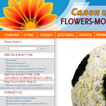
Поиск букета
ЦВЕТЫ В ВАКУУМЕ
Новинки
Розы в вакууме
Орхидеи в вакууме
Цветы в вакууме(цветы в стекле)
Букеты из мыла ручной работы
ЦВЕТЫ В ВАКУУМЕ ДЛЯ
ОПТОВЫХ КЛИЕНТОВ НА САЙТЕ:
http://www.buket-shop.ru
Цветы в вакууме для оптовых
клиентов на сайте: http://www.buket-shop.ru
НОВЫЙ ГОД
Новогодние композиции
Новогодние корзины
Имбирное печенье ручной работы