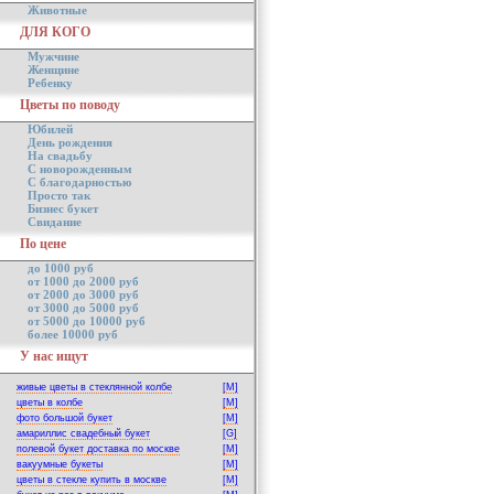
Животные
ДЛЯ КОГО
Мужчине
Женщине
Ребенку
Цветы по поводу
Юбилей
День рождения
На свадьбу
С новорожденным
С благодарностью
Просто так
Бизнес букет
Свидание
По цене
до 1000 руб
от 1000 до 2000 руб
от 2000 до 3000 руб
от 3000 до 5000 руб
от 5000 до 10000 руб
более 10000 руб
У нас ищут
живые цветы в стеклянной колбе
[M]
цветы в колбе
[M]
фото большой букет
[M]
амариллис свадебный букет
[G]
полевой букет доставка по москве
[M]
вакуумные букеты
[M]
цветы в стекле купить в москве
[M]