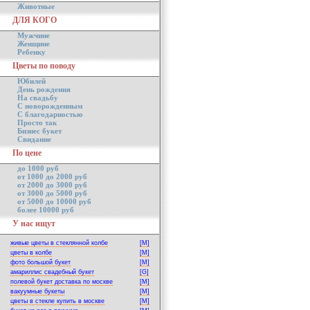
Животные
ДЛЯ КОГО
Мужчине
Женщине
Ребенку
Цветы по поводу
Юбилей
День рождения
На свадьбу
С новорожденным
С благодарностью
Просто так
Бизнес букет
Свидание
По цене
до 1000 руб
от 1000 до 2000 руб
от 2000 до 3000 руб
от 3000 до 5000 руб
от 5000 до 10000 руб
более 10000 руб
У нас ищут
живые цветы в стеклянной колбе
[M]
цветы в колбе
[M]
фото большой букет
[M]
амариллис свадебный букет
[G]
полевой букет доставка по москве
[M]
вакуумные букеты
[M]
цветы в стекле купить в москве
[M]