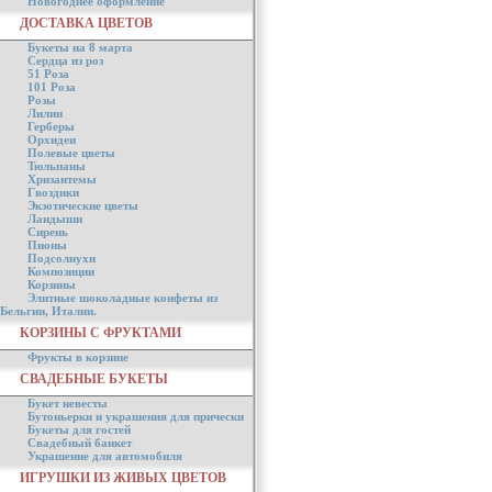
Новогоднее оформление
ДОСТАВКА ЦВЕТОВ
Букеты на 8 марта
Сердца из роз
51 Роза
101 Роза
Розы
Лилии
Герберы
Орхидеи
Полевые цветы
Тюльпаны
Хризантемы
Гвоздики
Экзотические цветы
Ландыши
Сирень
Пионы
Подсолнухи
Композиции
Корзины
Элитные шоколадные конфеты из
Бельгии, Италии.
КОРЗИНЫ С ФРУКТАМИ
Фрукты в корзине
СВАДЕБНЫЕ БУКЕТЫ
Букет невесты
Бутоньерки и украшения для прически
Букеты для гостей
Свадебный банкет
Украшение для автомобиля
ИГРУШКИ ИЗ ЖИВЫХ ЦВЕТОВ