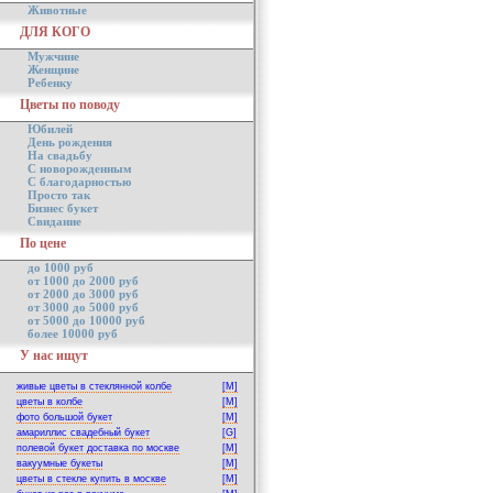
Животные
ДЛЯ КОГО
Мужчине
Женщине
Ребенку
Цветы по поводу
Юбилей
День рождения
На свадьбу
С новорожденным
С благодарностью
Просто так
Бизнес букет
Свидание
По цене
до 1000 руб
от 1000 до 2000 руб
от 2000 до 3000 руб
от 3000 до 5000 руб
от 5000 до 10000 руб
более 10000 руб
У нас ищут
живые цветы в стеклянной колбе
[M]
цветы в колбе
[M]
фото большой букет
[M]
амариллис свадебный букет
[G]
полевой букет доставка по москве
[M]
вакуумные букеты
[M]
цветы в стекле купить в москве
[M]