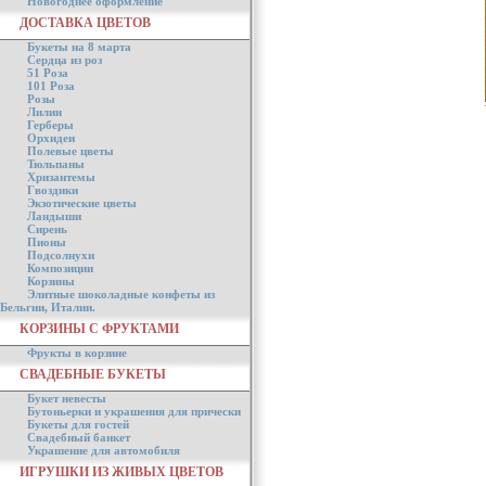
Новогоднее оформление
ДОСТАВКА ЦВЕТОВ
Букеты на 8 марта
Сердца из роз
51 Роза
101 Роза
Розы
Лилии
Герберы
Орхидеи
Полевые цветы
Тюльпаны
Хризантемы
Гвоздики
Экзотические цветы
Ландыши
Сирень
Пионы
Подсолнухи
Композиции
Корзины
Элитные шоколадные конфеты из
Бельгии, Италии.
КОРЗИНЫ С ФРУКТАМИ
Фрукты в корзине
СВАДЕБНЫЕ БУКЕТЫ
Букет невесты
Бутоньерки и украшения для прически
Букеты для гостей
Свадебный банкет
Украшение для автомобиля
ИГРУШКИ ИЗ ЖИВЫХ ЦВЕТОВ