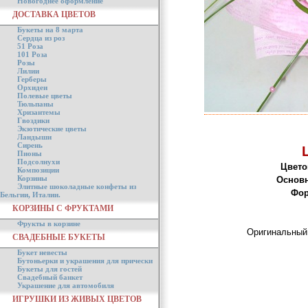
Новогоднее оформление
ДОСТАВКА ЦВЕТОВ
Букеты на 8 марта
Сердца из роз
51 Роза
101 Роза
Розы
Лилии
Герберы
Орхидеи
Полевые цветы
Тюльпаны
Хризантемы
Гвоздики
Экзотические цветы
Ландыши
Сирень
Пионы
Подсолнухи
Цвето
Композиции
Корзины
Основн
Элитные шоколадные конфеты из
Фор
Бельгии, Италии.
КОРЗИНЫ С ФРУКТАМИ
Фрукты в корзине
Оригинальный 
СВАДЕБНЫЕ БУКЕТЫ
Букет невесты
Бутоньерки и украшения для прически
Букеты для гостей
Свадебный банкет
Украшение для автомобиля
ИГРУШКИ ИЗ ЖИВЫХ ЦВЕТОВ