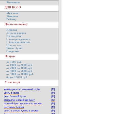
Животные
ДЛЯ КОГО
Мужчине
Женщине
Ребенку
Цветы по поводу
Юбилей
День рождения
На свадьбу
С новорожденным
С благодарностью
Просто так
Бизнес букет
Свидание
По цене
до 1000 руб
от 1000 до 2000 руб
от 2000 до 3000 руб
от 3000 до 5000 руб
от 5000 до 10000 руб
более 10000 руб
У нас ищут
живые цветы в стеклянной колбе
[M]
цветы в колбе
[M]
фото большой букет
[M]
амариллис свадебный букет
[G]
полевой букет доставка по москве
[M]
вакуумные букеты
[M]
цветы в стекле купить в москве
[M]