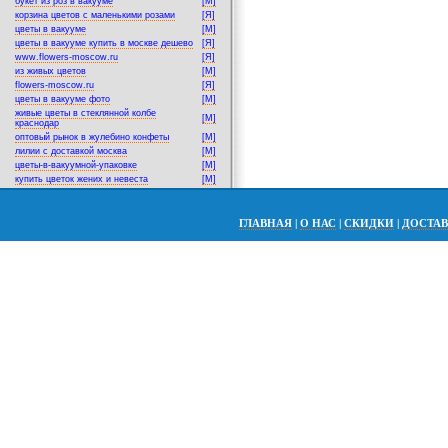
букет из роз в вакууме
[M]
корзина цветов с маленькими розами
[Я]
цветы в вакууме
[M]
цветы в вакууме купить в москве дешево
[Я]
www.flowers-moscow.ru
[Я]
из живых цветов
[M]
flowers-moscow.ru
[Я]
цветы в вакууме фото
[M]
живые цветы в стеклянной колбе
[M]
краснодар
оптовый рынок в жулебино конфеты
[M]
лилии с доставкой москва
[M]
цветы-в-вакуумной-упаковке
[M]
купить цветок жених и невеста
[M]
ГЛАВНАЯ
|
О НАС
|
СКИДКИ
|
ДОСТА