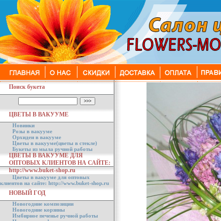
Поиск букета
ЦВЕТЫ В ВАКУУМЕ
Новинки
Розы в вакууме
Орхидеи в вакууме
Цветы в вакууме(цветы в стекле)
Букеты из мыла ручной работы
ЦВЕТЫ В ВАКУУМЕ ДЛЯ
ОПТОВЫХ КЛИЕНТОВ НА САЙТЕ:
http://www.buket-shop.ru
Цветы в вакууме для оптовых
клиентов на сайте: http://www.buket-shop.ru
НОВЫЙ ГОД
Новогодние композиции
Новогодние корзины
Имбирное печенье ручной работы