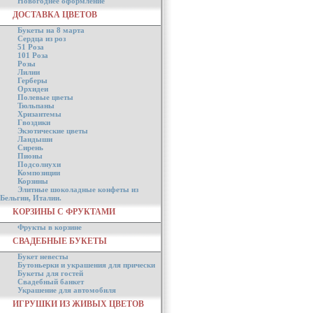
Новогоднее оформление
ДОСТАВКА ЦВЕТОВ
Букеты на 8 марта
Сердца из роз
51 Роза
101 Роза
Розы
Лилии
Герберы
Орхидеи
Полевые цветы
Тюльпаны
Хризантемы
Гвоздики
Экзотические цветы
Ландыши
Сирень
Пионы
Подсолнухи
Композиции
Корзины
Элитные шоколадные конфеты из
Бельгии, Италии.
КОРЗИНЫ С ФРУКТАМИ
Фрукты в корзине
СВАДЕБНЫЕ БУКЕТЫ
Букет невесты
Бутоньерки и украшения для прически
Букеты для гостей
Свадебный банкет
Украшение для автомобиля
ИГРУШКИ ИЗ ЖИВЫХ ЦВЕТОВ