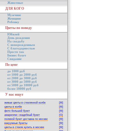
Животные
ДЛЯ КОГО
Мужчине
Женщине
Ребенку
Цветы по поводу
Юбилей
День рождения
На свадьбу
С новорожденным
С благодарностью
Просто так
Бизнес букет
Свидание
По цене
до 1000 руб
от 1000 до 2000 руб
от 2000 до 3000 руб
от 3000 до 5000 руб
от 5000 до 10000 руб
более 10000 руб
У нас ищут
живые цветы в стеклянной колбе
[M]
цветы в колбе
[M]
фото большой букет
[M]
амариллис свадебный букет
[G]
полевой букет доставка по москве
[M]
вакуумные букеты
[M]
цветы в стекле купить в москве
[M]