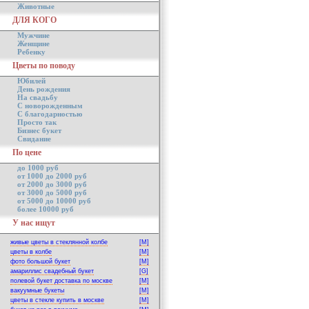
Животные
ДЛЯ КОГО
Мужчине
Женщине
Ребенку
Цветы по поводу
Юбилей
День рождения
На свадьбу
С новорожденным
С благодарностью
Просто так
Бизнес букет
Свидание
По цене
до 1000 руб
от 1000 до 2000 руб
от 2000 до 3000 руб
от 3000 до 5000 руб
от 5000 до 10000 руб
более 10000 руб
У нас ищут
живые цветы в стеклянной колбе
[M]
цветы в колбе
[M]
фото большой букет
[M]
амариллис свадебный букет
[G]
полевой букет доставка по москве
[M]
вакуумные букеты
[M]
цветы в стекле купить в москве
[M]