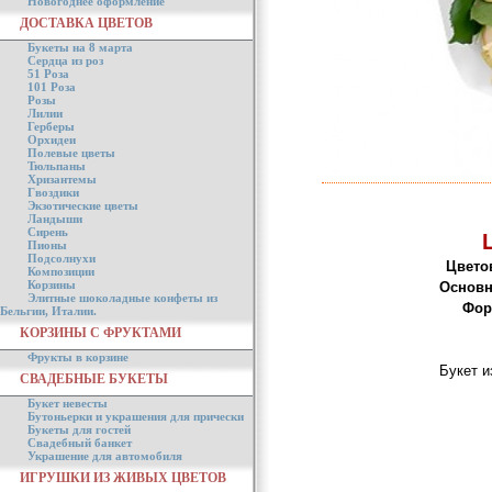
Новогоднее оформление
ДОСТАВКА ЦВЕТОВ
Букеты на 8 марта
Сердца из роз
51 Роза
101 Роза
Розы
Лилии
Герберы
Орхидеи
Полевые цветы
Тюльпаны
Хризантемы
Гвоздики
Экзотические цветы
Ландыши
Сирень
Пионы
Подсолнухи
Цвето
Композиции
Корзины
Основн
Элитные шоколадные конфеты из
Фор
Бельгии, Италии.
КОРЗИНЫ С ФРУКТАМИ
Фрукты в корзине
Букет и
СВАДЕБНЫЕ БУКЕТЫ
Букет невесты
Бутоньерки и украшения для прически
Букеты для гостей
Свадебный банкет
Украшение для автомобиля
ИГРУШКИ ИЗ ЖИВЫХ ЦВЕТОВ