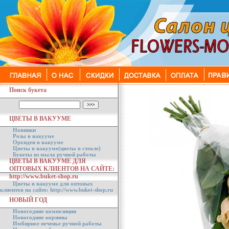
Поиск букета
ЦВЕТЫ В ВАКУУМЕ
Новинки
Розы в вакууме
Орхидеи в вакууме
Цветы в вакууме(цветы в стекле)
Букеты из мыла ручной работы
ЦВЕТЫ В ВАКУУМЕ ДЛЯ
ОПТОВЫХ КЛИЕНТОВ НА САЙТЕ:
http://www.buket-shop.ru
Цветы в вакууме для оптовых
клиентов на сайте: http://www.buket-shop.ru
НОВЫЙ ГОД
Новогодние композиции
Новогодние корзины
Имбирное печенье ручной работы