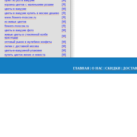
букет из роз в вакууме
[M]
корзина цветов с маленькими розами
[Я]
цветы в вакууме
[M]
цветы в вакууме купить в москве дешево
[Я]
www.flowers-moscow.ru
[Я]
из живых цветов
[M]
flowers-moscow.ru
[Я]
цветы в вакууме фото
[M]
живые цветы в стеклянной колбе
[M]
краснодар
оптовый рынок в жулебино конфеты
[M]
лилии с доставкой москва
[M]
цветы-в-вакуумной-упаковке
[M]
купить цветок жених и невеста
[M]
ГЛАВНАЯ
|
О НАС
|
СКИДКИ
|
ДОСТА