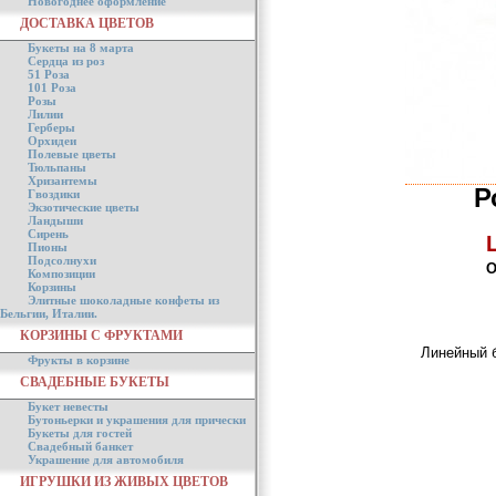
Новогоднее оформление
ДОСТАВКА ЦВЕТОВ
Букеты на 8 марта
Сердца из роз
51 Роза
101 Роза
Розы
Лилии
Герберы
Орхидеи
Полевые цветы
Тюльпаны
Хризантемы
Р
Гвоздики
Экзотические цветы
Ландыши
Сирень
Пионы
Подсолнухи
О
Композиции
Корзины
Элитные шоколадные конфеты из
Бельгии, Италии.
КОРЗИНЫ С ФРУКТАМИ
Линейный б
Фрукты в корзине
СВАДЕБНЫЕ БУКЕТЫ
Букет невесты
Бутоньерки и украшения для прически
Букеты для гостей
Свадебный банкет
Украшение для автомобиля
ИГРУШКИ ИЗ ЖИВЫХ ЦВЕТОВ