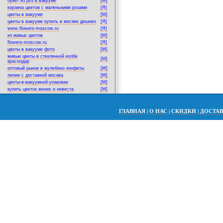
букет из роз в вакууме
[M]
корзина цветов с маленькими розами
[Я]
цветы в вакууме
[M]
цветы в вакууме купить в москве дешево
[Я]
www.flowers-moscow.ru
[Я]
из живых цветов
[M]
flowers-moscow.ru
[Я]
цветы в вакууме фото
[M]
живые цветы в стеклянной колбе
[M]
краснодар
оптовый рынок в жулебино конфеты
[M]
лилии с доставкой москва
[M]
цветы-в-вакуумной-упаковке
[M]
купить цветок жених и невеста
[M]
ГЛАВНАЯ
|
О НАС
|
СКИДКИ
|
ДОСТА