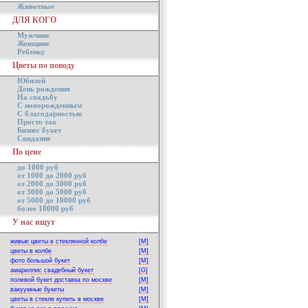
Животные
ДЛЯ КОГО
Мужчине
Женщине
Ребенку
Цветы по поводу
Юбилей
День рождения
На свадьбу
С новорожденным
С благодарностью
Просто так
Бизнес букет
Свидание
По цене
до 1000 руб
от 1000 до 2000 руб
от 2000 до 3000 руб
от 3000 до 5000 руб
от 5000 до 10000 руб
более 10000 руб
У нас ищут
живые цветы в стеклянной колбе
[M]
цветы в колбе
[M]
фото большой букет
[M]
амариллис свадебный букет
[G]
полевой букет доставка по москве
[M]
вакуумные букеты
[M]
цветы в стекле купить в москве
[M]