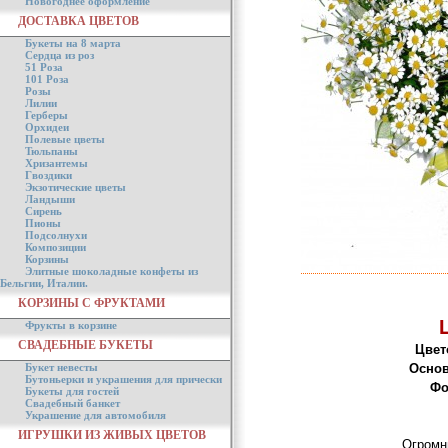
Новогоднее оформление
ДОСТАВКА ЦВЕТОВ
Букеты на 8 марта
Сердца из роз
51 Роза
101 Роза
Розы
Лилии
Герберы
Орхидеи
Полевые цветы
Тюльпаны
Хризантемы
Гвоздики
Экзотические цветы
Ландыши
Сирень
Пионы
Подсолнухи
Композиции
Корзины
Элитные шоколадные конфеты из
Бельгии, Италии.
КОРЗИНЫ С ФРУКТАМИ
Фрукты в корзине
СВАДЕБНЫЕ БУКЕТЫ
Цвет
Букет невесты
Основ
Бутоньерки и украшения для прически
Фо
Букеты для гостей
Свадебный банкет
Украшение для автомобиля
ИГРУШКИ ИЗ ЖИВЫХ ЦВЕТОВ
Огромн