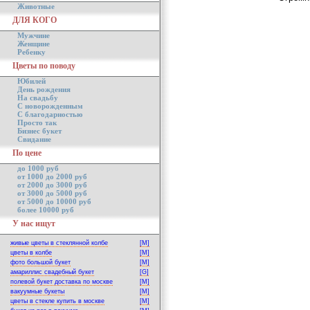
Животные
ДЛЯ КОГО
Мужчине
Женщине
Ребенку
Цветы по поводу
Юбилей
День рождения
На свадьбу
С новорожденным
С благодарностью
Просто так
Бизнес букет
Свидание
По цене
до 1000 руб
от 1000 до 2000 руб
от 2000 до 3000 руб
от 3000 до 5000 руб
от 5000 до 10000 руб
более 10000 руб
У нас ищут
живые цветы в стеклянной колбе
[M]
цветы в колбе
[M]
фото большой букет
[M]
амариллис свадебный букет
[G]
полевой букет доставка по москве
[M]
вакуумные букеты
[M]
цветы в стекле купить в москве
[M]