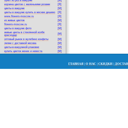
букет из роз в вакууме
[M]
корзина цветов с маленькими розами
[Я]
цветы в вакууме
[M]
цветы в вакууме купить в москве дешево
[Я]
www.flowers-moscow.ru
[Я]
из живых цветов
[M]
flowers-moscow.ru
[Я]
цветы в вакууме фото
[M]
живые цветы в стеклянной колбе
[M]
краснодар
оптовый рынок в жулебино конфеты
[M]
лилии с доставкой москва
[M]
цветы-в-вакуумной-упаковке
[M]
купить цветок жених и невеста
[M]
ГЛАВНАЯ
|
О НАС
|
СКИДКИ
|
ДОСТА