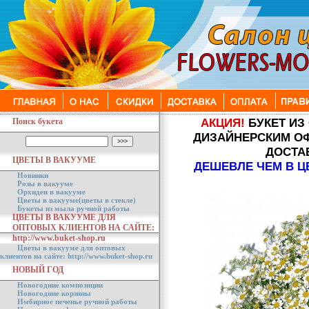
АКЦИЯ!
БУКЕТ ИЗ
Поиск букета
ДИЗАЙНЕРСКИМ О
ДОСТА
ЦВЕТЫ В ВАКУУМЕ
ДЕШЕВЛЕ ЧЕМ В Ц
Новинки
Розы в вакууме
Орхидеи в вакууме
Цветы в вакууме(цветы в стекле)
Букеты из мыла ручной работы
ЦВЕТЫ В ВАКУУМЕ ДЛЯ
ОПТОВЫХ КЛИЕНТОВ НА САЙТЕ:
http://www.buket-shop.ru
Цветы в вакууме для оптовых
клиентов на сайте: http://www.buket-shop.ru
НОВЫЙ ГОД
Новогодние композиции
Новогодние корзины
Имбирное печенье ручной работы