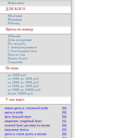
Животные
ДЛЯ КОГО
Мужчине
Женщине
Ребенку
Цветы по поводу
Юбилей
День рождения
На свадьбу
С новорожденным
С благодарностью
Просто так
Бизнес букет
Свидание
По цене
до 1000 руб
от 1000 до 2000 руб
от 2000 до 3000 руб
от 3000 до 5000 руб
от 5000 до 10000 руб
более 10000 руб
У нас ищут
живые цветы в стеклянной колбе
[M]
цветы в колбе
[M]
фото большой букет
[M]
амариллис свадебный букет
[G]
полевой букет доставка по москве
[M]
вакуумные букеты
[M]
цветы в стекле купить в москве
[M]