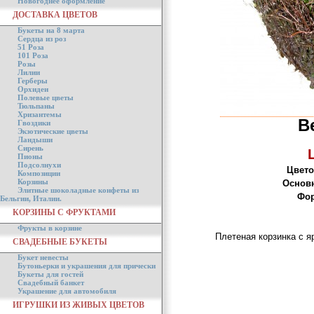
Новогоднее оформление
ДОСТАВКА ЦВЕТОВ
Букеты на 8 марта
Сердца из роз
51 Роза
101 Роза
Розы
Лилии
Герберы
Орхидеи
Полевые цветы
Тюльпаны
Хризантемы
В
Гвоздики
Экзотические цветы
Ландыши
Сирень
Пионы
Подсолнухи
Цвето
Композиции
Корзины
Основ
Элитные шоколадные конфеты из
Фор
Бельгии, Италии.
КОРЗИНЫ С ФРУКТАМИ
Фрукты в корзине
Плетеная корзинка с я
СВАДЕБНЫЕ БУКЕТЫ
Букет невесты
Бутоньерки и украшения для прически
Букеты для гостей
Свадебный банкет
Украшение для автомобиля
ИГРУШКИ ИЗ ЖИВЫХ ЦВЕТОВ