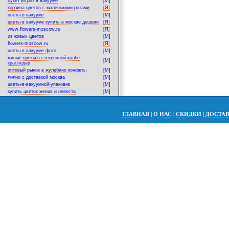
букет из роз в вакууме
[M]
корзина цветов с маленькими розами
[Я]
цветы в вакууме
[M]
цветы в вакууме купить в москве дешево
[Я]
www.flowers-moscow.ru
[Я]
из живых цветов
[M]
flowers-moscow.ru
[Я]
цветы в вакууме фото
[M]
живые цветы в стеклянной колбе
[M]
краснодар
оптовый рынок в жулебино конфеты
[M]
лилии с доставкой москва
[M]
цветы-в-вакуумной-упаковке
[M]
купить цветок жених и невеста
[M]
ГЛАВНАЯ
|
О НАС
|
СКИДКИ
|
ДОСТА