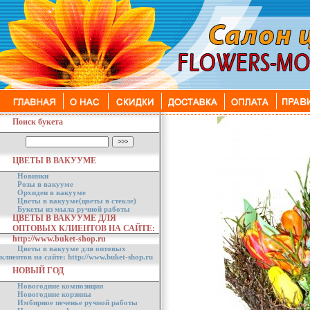
Поиск букета
ЦВЕТЫ В ВАКУУМЕ
Новинки
Розы в вакууме
Орхидеи в вакууме
Цветы в вакууме(цветы в стекле)
Букеты из мыла ручной работы
ЦВЕТЫ В ВАКУУМЕ ДЛЯ
ОПТОВЫХ КЛИЕНТОВ НА САЙТЕ:
http://www.buket-shop.ru
Цветы в вакууме для оптовых
клиентов на сайте: http://www.buket-shop.ru
НОВЫЙ ГОД
Новогодние композиции
Новогодние корзины
Имбирное печенье ручной работы