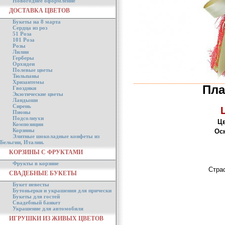
Новогоднее оформление
ДОСТАВКА ЦВЕТОВ
Букеты на 8 марта
Сердца из роз
51 Роза
101 Роза
Розы
Лилии
Герберы
Орхидеи
Полевые цветы
Тюльпаны
Хризантемы
Пла
Гвоздики
Экзотические цветы
Ландыши
Сирень
Пионы
Подсолнухи
Цв
Композиции
Корзины
Ос
Элитные шоколадные конфеты из
Бельгии, Италии.
КОРЗИНЫ С ФРУКТАМИ
Фрукты в корзине
Стра
СВАДЕБНЫЕ БУКЕТЫ
Букет невесты
Бутоньерки и украшения для прически
Букеты для гостей
Свадебный банкет
Украшение для автомобиля
ИГРУШКИ ИЗ ЖИВЫХ ЦВЕТОВ