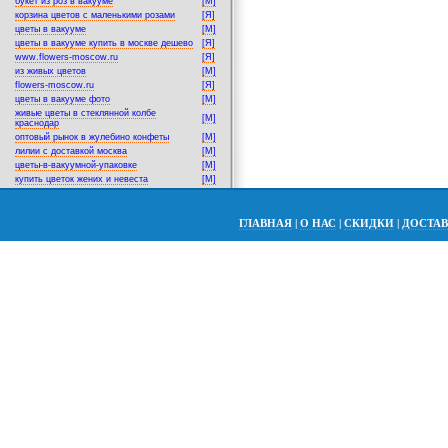
букет из роз в вакууме
[M]
корзина цветов с маленькими розами
[Я]
цветы в вакууме
[M]
цветы в вакууме купить в москве дешево
[Я]
www.flowers-moscow.ru
[Я]
из живых цветов
[M]
flowers-moscow.ru
[Я]
цветы в вакууме фото
[M]
живые цветы в стеклянной колбе
[M]
краснодар
оптовый рынок в жулебино конфеты
[M]
лилии с доставкой москва
[M]
цветы-в-вакуумной-упаковке
[M]
купить цветок жених и невеста
[M]
ГЛАВНАЯ
|
О НАС
|
СКИДКИ
|
ДОСТА