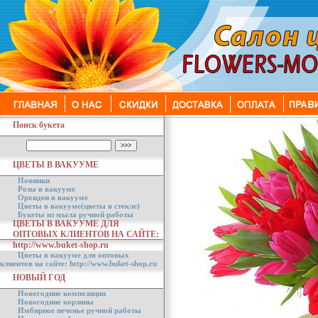
Поиск букета
ЦВЕТЫ В ВАКУУМЕ
Новинки
Розы в вакууме
Орхидеи в вакууме
Цветы в вакууме(цветы в стекле)
Букеты из мыла ручной работы
ЦВЕТЫ В ВАКУУМЕ ДЛЯ
ОПТОВЫХ КЛИЕНТОВ НА САЙТЕ:
http://www.buket-shop.ru
Цветы в вакууме для оптовых
клиентов на сайте: http://www.buket-shop.ru
НОВЫЙ ГОД
Новогодние композиции
Новогодние корзины
Имбирное печенье ручной работы