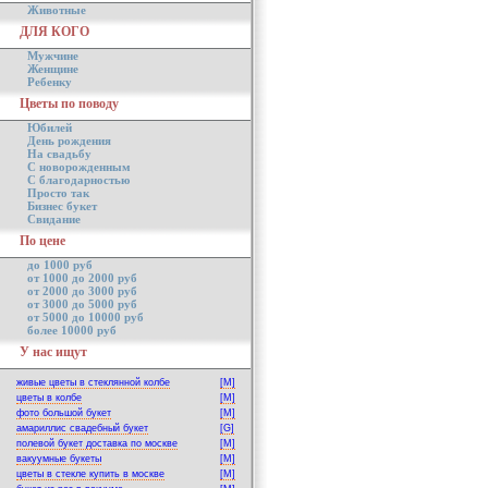
Животные
ДЛЯ КОГО
Мужчине
Женщине
Ребенку
Цветы по поводу
Юбилей
День рождения
На свадьбу
С новорожденным
С благодарностью
Просто так
Бизнес букет
Свидание
По цене
до 1000 руб
от 1000 до 2000 руб
от 2000 до 3000 руб
от 3000 до 5000 руб
от 5000 до 10000 руб
более 10000 руб
У нас ищут
живые цветы в стеклянной колбе
[M]
цветы в колбе
[M]
фото большой букет
[M]
амариллис свадебный букет
[G]
полевой букет доставка по москве
[M]
вакуумные букеты
[M]
цветы в стекле купить в москве
[M]