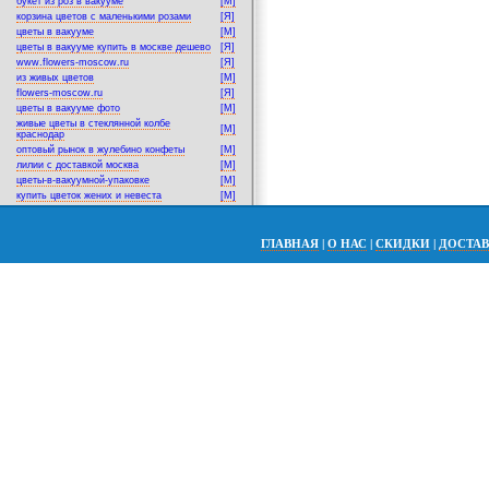
букет из роз в вакууме
[M]
корзина цветов с маленькими розами
[Я]
цветы в вакууме
[M]
цветы в вакууме купить в москве дешево
[Я]
www.flowers-moscow.ru
[Я]
из живых цветов
[M]
flowers-moscow.ru
[Я]
цветы в вакууме фото
[M]
живые цветы в стеклянной колбе
[M]
краснодар
оптовый рынок в жулебино конфеты
[M]
лилии с доставкой москва
[M]
цветы-в-вакуумной-упаковке
[M]
купить цветок жених и невеста
[M]
ГЛАВНАЯ
|
О НАС
|
СКИДКИ
|
ДОСТА