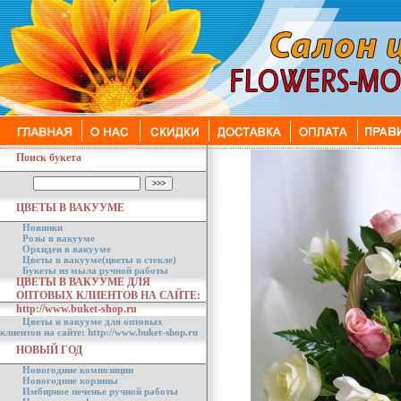
Поиск букета
ЦВЕТЫ В ВАКУУМЕ
Новинки
Розы в вакууме
Орхидеи в вакууме
Цветы в вакууме(цветы в стекле)
Букеты из мыла ручной работы
ЦВЕТЫ В ВАКУУМЕ ДЛЯ
ОПТОВЫХ КЛИЕНТОВ НА САЙТЕ:
http://www.buket-shop.ru
Цветы в вакууме для оптовых
клиентов на сайте: http://www.buket-shop.ru
НОВЫЙ ГОД
Новогодние композиции
Новогодние корзины
Имбирное печенье ручной работы