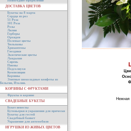
Новогоднее оформление
ДОСТАВКА ЦВЕТОВ
Букеты на 8 марта
Сердца из роз
51 Роза
101 Роза
Розы
Лилии
Герберы
Орхидеи
Полевые цветы
Тюльпаны
Хризантемы
Гвоздики
Экзотические цветы
Ландыши
Сирень
Пионы
Подсолнухи
Цве
Композиции
Корзины
Осно
Элитные шоколадные конфеты из
Ф
Бельгии, Италии.
КОРЗИНЫ С ФРУКТАМИ
Фрукты в корзине
Нежная 
СВАДЕБНЫЕ БУКЕТЫ
Букет невесты
Бутоньерки и украшения для прически
Букеты для гостей
Свадебный банкет
Украшение для автомобиля
ИГРУШКИ ИЗ ЖИВЫХ ЦВЕТОВ