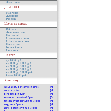
Животные
ДЛЯ КОГО
Мужчине
Женщине
Ребенку
Цветы по поводу
Юбилей
День рождения
На свадьбу
С новорожденным
С благодарностью
Просто так
Бизнес букет
Свидание
По цене
до 1000 руб
от 1000 до 2000 руб
от 2000 до 3000 руб
от 3000 до 5000 руб
от 5000 до 10000 руб
более 10000 руб
У нас ищут
живые цветы в стеклянной колбе
[M]
цветы в колбе
[M]
фото большой букет
[M]
амариллис свадебный букет
[G]
полевой букет доставка по москве
[M]
вакуумные букеты
[M]
цветы в стекле купить в москве
[M]