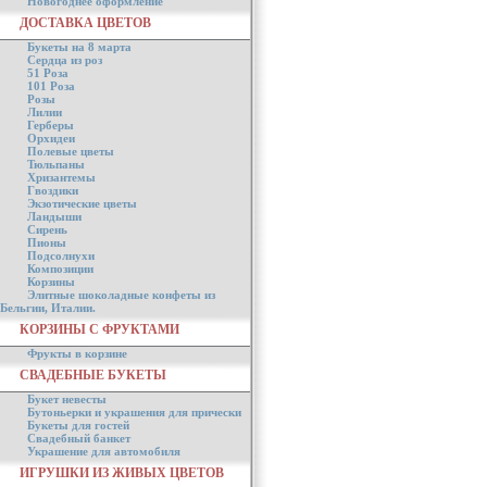
Новогоднее оформление
ДОСТАВКА ЦВЕТОВ
Букеты на 8 марта
Сердца из роз
51 Роза
101 Роза
Розы
Лилии
Герберы
Орхидеи
Полевые цветы
Тюльпаны
Хризантемы
Гвоздики
Экзотические цветы
Ландыши
Сирень
Пионы
Подсолнухи
Композиции
Корзины
Элитные шоколадные конфеты из
Бельгии, Италии.
КОРЗИНЫ С ФРУКТАМИ
Фрукты в корзине
СВАДЕБНЫЕ БУКЕТЫ
Букет невесты
Бутоньерки и украшения для прически
Букеты для гостей
Свадебный банкет
Украшение для автомобиля
ИГРУШКИ ИЗ ЖИВЫХ ЦВЕТОВ