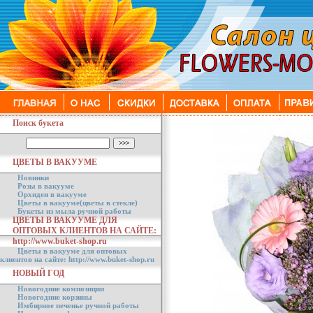
Поиск букета
ЦВЕТЫ В ВАКУУМЕ
Новинки
Розы в вакууме
Орхидеи в вакууме
Цветы в вакууме(цветы в стекле)
Букеты из мыла ручной работы
ЦВЕТЫ В ВАКУУМЕ ДЛЯ
ОПТОВЫХ КЛИЕНТОВ НА САЙТЕ:
http://www.buket-shop.ru
Цветы в вакууме для оптовых
клиентов на сайте: http://www.buket-shop.ru
НОВЫЙ ГОД
Новогодние композиции
Новогодние корзины
Имбирное печенье ручной работы