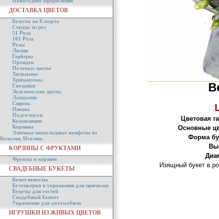
Новогоднее оформление
ДОСТАВКА ЦВЕТОВ
Букеты на 8 марта
Сердца из роз
51 Роза
101 Роза
Розы
Лилии
Герберы
Орхидеи
Полевые цветы
Тюльпаны
Хризантемы
В
Гвоздики
Экзотические цветы
Ландыши
Сирень
Пионы
Подсолнухи
Цветовая г
Композиции
Корзины
Основные цв
Элитные шоколадные конфеты из
Форма бу
Бельгии, Италии.
Вы
КОРЗИНЫ С ФРУКТАМИ
Диа
Фрукты в корзине
Изящный букет в ро
СВАДЕБНЫЕ БУКЕТЫ
Букет невесты
Бутоньерки и украшения для прически
Букеты для гостей
Свадебный банкет
Украшение для автомобиля
ИГРУШКИ ИЗ ЖИВЫХ ЦВЕТОВ