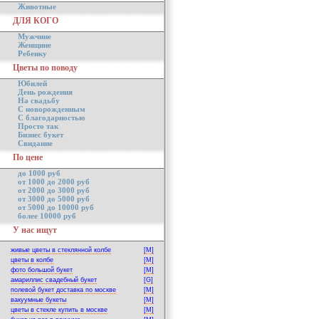
Животные
ДЛЯ КОГО
Мужчине
Женщине
Ребенку
Цветы по поводу
Юбилей
День рождения
На свадьбу
С новорожденным
С благодарностью
Просто так
Бизнес букет
Свидание
По цене
до 1000 руб
от 1000 до 2000 руб
от 2000 до 3000 руб
от 3000 до 5000 руб
от 5000 до 10000 руб
более 10000 руб
У нас ищут
живые цветы в стеклянной колбе
[M]
цветы в колбе
[M]
фото большой букет
[M]
амариллис свадебный букет
[G]
полевой букет доставка по москве
[M]
вакуумные букеты
[M]
цветы в стекле купить в москве
[M]