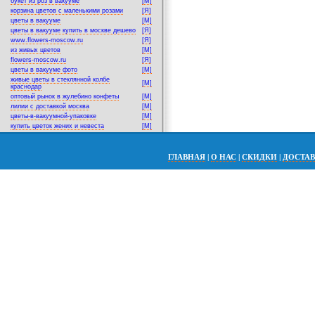
букет из роз в вакууме
[M]
корзина цветов с маленькими розами
[Я]
цветы в вакууме
[M]
цветы в вакууме купить в москве дешево
[Я]
www.flowers-moscow.ru
[Я]
из живых цветов
[M]
flowers-moscow.ru
[Я]
цветы в вакууме фото
[M]
живые цветы в стеклянной колбе
[M]
краснодар
оптовый рынок в жулебино конфеты
[M]
лилии с доставкой москва
[M]
цветы-в-вакуумной-упаковке
[M]
купить цветок жених и невеста
[M]
ГЛАВНАЯ
|
О НАС
|
СКИДКИ
|
ДОСТА